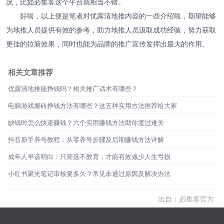
况，比如必集客这个平台就相当不错。
好啦，以上便是笔者对优露清地推内容的一些介绍啦，期望能够
为地推人员提供有效的参考，助力地推人员汲取成功经验，努力获取
更佳的拉新效果，同时也能为品牌的推广宣传发挥出最大的作用。
相关文章推荐
优露清地推能挣钱吗？相关推广话术有哪些？
电脑游戏搬砖挣钱方法有哪些？这五种实用方法推荐给大家
缺钱时怎么快速赚钱？六个实用赚钱方法助你渡过难关
抖音新手养号教程：从零养号步骤及后期赚钱方法详解
成年人早该明白：只筛选不教育，才能有效减少人生亏损
小红书聚光笔记审核要多久？常见未通过原因及解决办法
出自：必集客官方