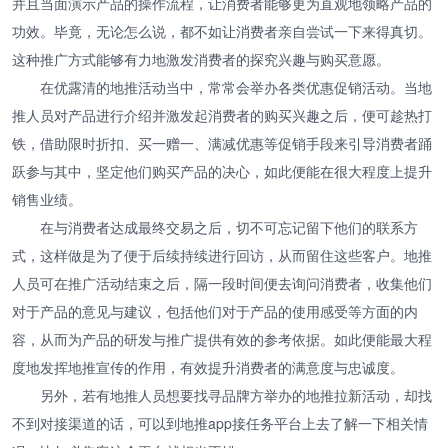
并且当面演示产品的操作流程，让消费者能够更为直观地领略产品的
功效。毕竟，无论怎么说，都不如让消费者亲自尝试一下来得真切。
这种推广方式能够有力地激发消费者的探究兴趣与购买意愿。
在优露清的地推活动当中，常常会举办各类优惠促销活动。当地
推人员对产品进行介绍并激发起消费者的购买兴趣之后，便可趁热打
铁，借助限时折扣、买一赠一、满减优惠等促销手段来引导消费者踊
跃参与其中，坚定他们购买产品的决心，如此便能在很大程度上提升
销售业绩。
在与消费者达成最终交易之后，切不可忘记留下他们的联系方
式，这样做是为了便于后续持续进行回访，从而留住这些客户。地推
人员可在推广活动结束之后，隔一段时间便去询问消费者，收集他们
对于产品的意见与建议，包括他们对于产品的使用感受等方面的内
容，从而为产品的研发与推广提供有效的参考依据。如此便能最大程
度地发挥地推宣传的作用，有效提升消费者的满意度与忠诚度。
另外，若有地推人员想要找寻品牌方举办的地推拉新活动，却找
不到对接渠道的话，可以到地推app接任务平台上去了解一下相关情