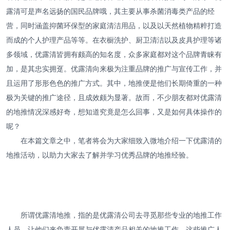
露清可是声名远扬的国民品牌哦，其主要从事杀菌消毒类产品的经
营，同时涵盖抑菌环保型的家庭清洁用品，以及以天然植物精粹打造
而成的个人护理产品等等。在衣橱洗护、厨卫清洁以及皮具护理等诸
多领域，优露清皆拥有颇高的知名度，众多家庭都对这个品牌青睐有
加，是其忠实拥趸。优露清向来极为注重品牌的推广与宣传工作，并
且运用了形形色色的推广方式。其中，地推便是他们长期倚重的一种
极为关键的推广途径，且成效颇为显著。故而，不少朋友都对优露清
的地推情况深感好奇，想知道究竟是怎么回事，又是如何具体操作的
呢？
在本篇文章之中，笔者将会为大家细致入微地介绍一下优露清的
地推活动，以助力大家去了解并学习优秀品牌的地推经验。
所谓优露清地推，指的是优露清公司去寻觅那些专业的地推工作
人员，让他们来负责开展与优露清产品相关的地推工作。这些推广人