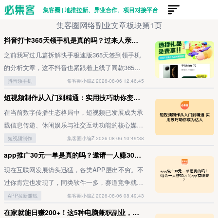
集客圈 | 地推拉新、异业合作、项目对接平台
集客圈网络副业文章板块第1页
抖音打卡365天领手机是真的吗？过来人亲测避雷指南，这三点一定要看！
之前我写过几篇拆解快手极速版365天签到领手机
的分析文章，这不抖音也紧跟着上线了同款365天
打卡领手机活动，最近好多朋友都来问我：抖音打
抖音领手机
集客圈小编Z 2026-08-06 12:46:45
卡365天领手机是真的吗？抖音极速版打卡领5000
短视频制作从入门到精通：实用技巧助你变身达人
元现金也是真的吗？刚好这两个平台的打卡签到活
在当前数字传播生态格局中，短视频已发展成为承
动我都亲身参与了，接下来我就以亲历者的身份给
载信息传递、休闲娱乐与社交互动功能的核心媒介
大家拆解抖音365天打卡领手机的真实性，还整理
载体。自媒体创作者凭借优质短视频内容，能够精
短视频制作
集客圈小编Z 2026-08-06 10:49:38
了一份对应的避雷指南，对这个活动感兴趣的朋友
准触达目标受众群体，实现观点与价值的深度渗透
app推广30元一单是真的吗？邀请一人赚30元的app都有哪些？
一定要耐心看到最后。一、抖音打卡365天领手机
传播。本文将系统拆解短视频创作全流程的实操方
是真的吗？我先把结论撂在最前面：这个活动确实
现在互联网发展势头迅猛，各类APP层出不穷。不
法论，助力广大创作者熟练掌握这一数字化时代的
是真的。目前这个活动上线还不满一年，暂时还没
过你肯定也发现了，同类软件一多，赛道竞争就特
核心传播利器。内容定位与受众运营策略主题筛选
人完整打满365天领到手机或现金，但从我自己的
别激烈。开发APP的团队为了快速抢占市场，砸钱
APP拉新赚钱
集客圈小编Z 2026-08-06 08:49:43
的核心逻辑短视频创作的首要核心环节是明确内容
打卡体感，再结合不少网友已经拿到的阶段性奖励
推广是常规操作，其中「拉新」就是最常用的手段
在家就能日赚200+！这5种电脑兼职副业，帮你摆脱死工资
主题方向，覆盖知识科普、情景娱乐、资讯解读等