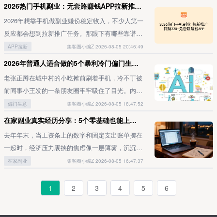
出了不少轻资产创业方向，比如自媒体、社交电
速版签到满365天就能领手机，这事儿是真的吗？
达力求简洁有力，通过情感化叙事引发观众情感共
2026热门手机副业：无套路赚钱APP拉新推广日赚220+
家电脑兼职很多人觉得做知识付费需要高学历背
求，我们收取一定费用后将资料售卖给用户即可。
现实，最后只能花钱收用户。既然要花钱收，就得
生群体好推快手给推广员的权限比较大，普通用户
商、传统电商、地摊经济等等，但其中小编最推荐
会不会和拼多多的提现活动是一个套路？真的有人
鸣，确保每段文案都服务于核心信息的高效传递。
景，其实完全不用，只要你在某一个细分领域有可
很多人做副业失败的根源在于项目选择失误，不少
2026年想靠手机做副业赚份稳定收入，不少人第一
先摸清目前抖音极速版新老用户的市场成本：回流
邀请是28元/单，但认证成校园代理后单价能提到
个人创业者切入的还是APP拉新赛道，核心原因主
靠签到拿到手机吗？看得出来，大家对这个活动的
影像摄制的核心技法器材适配的实用方案短视频摄
分享的经验——不管是职场面试技巧、育儿带娃经
付费课程和资料都很难落地。要规避这一问题，就
反应都会想到拉新推广任务。那眼下有哪些靠谱又
老用户目前的推广佣金是13.5-18.8元一人。这个价
33元。我主攻大学城渠道，在校友群发小红包请大
要有四点：1. 入行门槛低不像科技、金融等创业领
好奇心都拉满了。毕竟动动手指就能拿到价值上千
制无需过度依赖高成本专业器材，智能手机、便携
验、PS实操教程还是考研备考干货，都能把这些
得学会借助靠谱信息渠道做前期研判。 必集客 这
好上手的拉新推广赚钱平台？我们整理了五个实测
APP拉新
集客圈小编Z 2026-08-05 20:46:49
格大家可以自行打开抖音极速版的任务中心查看核
家帮忙下载，三天就完成了17单。重点提醒：一定
域，要求从业者具备过硬的专业能力和较高的学历
元的数码产品，这种「天上掉馅饼」的好事，换谁
相机及专业摄像机均可作为拍摄工具。核心原则是
内容整理成产品变现。你可以制作图文教程、录制
类公众号就提供免费且详尽的实操教程，还过滤掉
有效、零本金投入的选项，普通人每天抽1-3小时
实。而新用户拉新，目前一单的佣金是40元。抖音
让新用户次日打开APP签到！否则可能不算有效拉
2026年普通人适合做的5个暴利冷门偏门生意，有人靠它月入10万闷声赚钱！
背景，APP拉新没有太多条条框框的限制，入行门
能不心动？作为最早一批参与这个打卡活动的用
根据自身预算规模与技术能力选择适配设备，核心
短视频课程，也可以做一对一在线咨询、付费问
了大量只会“画饼”的虚浮项目。只要跟着教程严格
就能操作。适合新手起步的大众类拉新推广赚钱
极速版的拉新任务在必集客、集客圈这类接单平台
新，拿不到佣金。3. 小红书种草拉新：适合宝妈副
槛极低，几乎所有人都能快速上手。这也是APP拉
户，接下来我就结合自己在快手极速版签到近1年
老张正蹲在城中村的小吃摊前刷着手机，冷不丁被
目标是保障画面的清晰度与稳定性，避免硬件条件
答，内容打磨好之后可以反复售卖，慢慢积累起被
执行，每月实现数千元收入并非难事。我认识的一
APP如果是刚接触拉新推广，既没相关经验，也没
上有很多，大家也可以自行去上面核实。对比快手
业很多人以为小红书只有博主能赚钱，其实普通用
新适配个人轻资产创业的核心原因之一。2. 投入成
的真实经历，给大家扒透这个活动的真面目，帮大
前同事小王发的一条朋友圈牢牢吸住了目光。内容
成为内容创作的限制瓶颈。拍摄执行的核心要点实
动收入。通常来说，不少新手初期可以先从几十元
位朋友一直在操作这个项目，从上半年至今已持续
积累的用户资源，可以先从大众熟知的平台入手
极速版新用户8元一个、老用户5元一个的价格，整
户拉新的佣金也不少。新用户通过你链接注册并收
本低对个人创业项目而言，成本控制是最核心的考
家提前避坑。一、快手极速版签到365天领手机，
说自己在县城老家做“虚拟分身定制”的生意，上个
偏门生意
集客圈小编Z 2026-08-05 18:47:52
际拍摄过程中需重点把控光线、角度与构图三大核
的资料包、9.9元的入门小课做起，慢慢积累起用
8个多月，目前每月稳定变现1万+，累计收益已达
——这类平台本身用户认知度高，推广门槛会低很
场打卡下来光收用户的成本就要三四千元，抖音极
藏3篇笔记，就能拿到35元佣金。我嫂子在宝妈群
量因素。不少创业者明明有饱满的创业热忱和清晰
到底是不是真的？我可以很明确地告诉大家：快手
月竟实打实赚了7万多。老张盯着屏幕揉了揉眼
心要素。良好的光线条件是提升画面质感的基础，
户口碑后，再逐步提高课程单价，全程在家用电脑
在家副业真实经历分享：5个零基础也能上手的自由职业方向
16万之多。✅ 项目优势市场规模庞大：据官方统
多。抖音极速版就是绝大多数新手的首选，作为国
速版付费收人的成本只会更高。再算上你每天看广
推这个，抓住她们爱囤育儿攻略、种草好物的心
的创业思路，最终却卡在了高昂的启动资金上。因
极速版「签到365天领手机」的活动，是真实存在
睛，生怕自己看错，紧接着二话不说就给小王拨了
合理的拍摄角度与构图法则能有效增强视觉表现
整理内容、对接客户就能完成，稳定出单后轻松实
计，2022年小学生年招生量达1700多万，在校生
民级应用，几乎没人对这个名字感到陌生，推广时
去年年末，当工资条上的数字和固定支出账单摆在
告刷视频给平台创造的流量价值，你总共付出的成
理，两周就赚了2000多。4. 滴滴出行：别光盯着
此，如果手头资金不算充裕，完全可以先从轻资产
的。我为什么敢这么笃定？因为虽说我自己没冲手
电话，一接通就急着问：“兄弟，你这项目到底是
力；建议使用三脚架等稳定设备减少画面抖动，通
现日结200+。不少正规对接平台上也有知识付费
人数高达1.08亿，这意味着目标用户群体超1亿且
的信任成本极低。平台的核心收益来自拉新：官方
一起时，经济压力裹挟的焦虑像一层薄雾，沉沉压
本其实早就超过了最终那台手机本身的价值。2、
乘客端这里必须划重点！很多人只知道推乘客注册
创业项目切入，慢慢积累原始启动资金。而APP拉
机档的打卡，但身边真有朋友实打实打卡成功拿到
做啥的？能不能带我搭个伙啊？”电话那头立刻传
过运镜技巧（如推拉摇移）提升镜头语言的专业
相关的接单需求，可以直接对接有明确需求的精准
持续增长，用户需求长期稳定存在，项目具备长期
直连的拉新任务一单最高可达50元，走正规地推渠
在心头散不开。单靠一份固定薪资支撑生活，想要
断签风险这种跨度整整一年的长周期打卡活动，偶
在家副业
集客圈小编Z 2026-08-05 16:47:37
赚24元，其实推司机端才是暴利。上月我推荐了1
新正是轻资产创业项目里成本偏低的一类，全程只
了。另外，作为玩了快1年快手极速版签到打卡的
来小王爽朗的笑声：“说白了就是给人做数字替身
度。场景的视觉规划策略场景布置需避免视觉元素
客户。视频剪辑兼职：当下需求旺盛的热门居家电
可操作价值。核心特点：属于虚拟产品，零成本投
道的任务，单佣金也在30-40元区间，只要是从未
提升生活品质难免显得力不从心。正是在这样的窘
尔忘签到导致断签其实很难避免。但平台不会提供
个做网约车司机的朋友，他完成首单后我拿到首奖
需要投入一部手机加少量推广物料，非常适合个人
老用户，这一年里我已经有三次成功拿到奖励的真
呗，现在搞直播的、玩元宇宙的，都抢着要这东西
过度堆砌或过于单调空洞，应根据内容主题选择高
脑兼职随着短视频行业的高速发展，不管是企业品
入，售后成本极低；转化率高，产品能直接解决家
安装过抖音极速版的用户就算有效用户，判定要求
境下，寻找灵活且能居家开展的增收途径成了最迫
免费补签机会，补签得花钱，而且你打卡的时间越
1
2
3
4
5
6
120元+分成佣金89元。要是对方有营运证，佣金
创业者独立操作。3. 收入回报高收入回报高，同样
实经历了。第一次参与的是30天打卡档，顺利领到
呢……”不知道你有没有发现？到了2026年，最赚
度契合的背景环境与道具陈设。场景设计的核心原
牌号还是个人博主，对视频剪辑的需求都在持续激
长的实际痛点；具备累积性，长期输出价值就能快
非常宽松。平时刷视频时顺手把链接分享出去，一
切的需求——既能兼顾主业与家庭，又能通过技能
久，单次补签的费用就越高。整场活动全程最多只
最高能到600+。5. 有鱼生活：隐藏的管道收益这
是APP拉新适合个人创业的重要原因之一。据必集
了25元现金；后来又报了两次60天的打卡，分别拿
钱的路子早就不是开奶茶店、做直播带货这种挤破
则是服务于内容表达，既要营造沉浸式的观看氛
增，从日常短视频剪辑、广告片后期到网课课程剪
速形成商业闭环，上手容易见效快；复购率高，可
天邀请3-5个新用户，就能拿到90-200元的收益，
转化实现额外价值。居家灵活职业模式自带的自主
能补签5次，所以如果你打算参加这个活动，我建
是我目前在做的黑马项目，新用户首单100元奖励
客、洽立方等专业APP拉新推广接单平台的公开项
到了45元和50元。这些奖金都是在任务结束后的3
头的红海赛道了。今天就给大家扒出5个冷门却暴