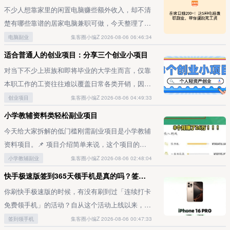
来看，这个活动的真实性毋庸置疑。但就算抖音
——说白了，就是靠推荐新用户注册拿佣金。最近
多元赛道类型。主题筛选需紧密匹配目标受众的需
不少人想靠家里的闲置电脑赚些额外收入，却不清
365天打卡领手机是真的，大家也千万别掉以轻心
后台总有人问我：“推广30元一单真的靠谱吗？到
求图谱与兴趣偏好——例如，若核心受众为青年科
楚有哪些靠谱的居家电脑兼职可做，今天整理了五
——整个任务远不是你以为的点一下签到那么简
底哪些平台能稳定拿到这个价？”今天我就结合自
技爱好者，前沿技术动态解析类内容通常能获得更
个覆盖不同技能层级、新手也能快速上手的方向，
电脑副业
集客圈小编Z 2026-08-06 06:46:34
单，这点我们在快手极速版的活动上早就有前车之
己踩过的坑，跟你细说几个亲身验证过的靠谱项
高的用户关注度。受众画像的精准构建精准洞察受
同时分享靠谱的资源对接思路，帮你少踩试错坑、
适合普通人的创业项目：分享三个创业小项目
鉴了。二、打卡避雷指南1、任务难度逐步递增根
目。先说结论：单拉新30元是真的，但水分也不
众的群体特征是内容有效触达的核心前提，画像维
少走冤枉路。软件开发兼职：技术型从业者首选的
据我亲测的情况，抖音打卡前15天确实只要点一下
小。我去年刚开始做这行时，被那些“一天赚五
对当下不少上班族和即将毕业的大学生而言，仅靠
度可覆盖年龄分布、职业属性、兴趣偏好等多个层
居家电脑兼职如果你具备基础编程能力，不管是做
签到就能完成，但越往后，任务要求会慢慢增加，
百”的噱头广告忽悠过，结果连踩两次坑才摸清门
本职工作的工资往往难以覆盖日常各类开销，因此
面。基于用户画像的深度分析，创作者可实现内容
Web开发、移动端开发，还是写简单的自动化脚
会逐步多出看广告、刷视频、挂直播、邀请老用户
道。其实官方活动的佣金普遍在20-50元之间浮
不少人都萌生了创业的念头。但仅凭个人手中的现
创业项目
集客圈小编Z 2026-08-06 04:49:33
的个性化定制，进而提升观众的持续关注粘性与主
本、开发小型小程序，都能在家接外包订单赚钱。
回流、邀请新用户这类任务。而且广告观看条数、
动，但很多小平台会虚报价格。判断靠不靠谱关键
有资金储备，放到如今竞争白热化的创业环境中，
小学教辅资料类轻松副业项目
动互动意愿。叙事框架的系统设计内容策划是短视
目前这类需求的市场行情十分稳定，小到个人用户
视频直播的要求时长、需要拉新的人数，都会随着
要看三点：是不是官方授权渠道、佣金规则是否透
显然很难构建起核心竞争力。而轻资产创业作为一
频创作的核心中枢环节，需构建兼具叙事张力与信
的定制工具开发，大到中小企业的小型项目外包，
今天给大家拆解的低门槛刚需副业项目是小学教辅
打卡进度推进一点点水涨船高。到了后期，甚至要
明、结算周期稳不稳定。分享5个我现在还在做的
类无需大额资金投入的创业路径，显然更契合个人
息密度的故事化框架。策划过程中，既要保障内容
报酬都不低：完成基础开发任务就能达到日结
资料项目。📌 项目介绍简单来说，这个项目的核
求每天刷满150分钟的视频和直播。不过这还不是
项目，全是实测能稳定拿佣的：1. 抖音极速版：推
创业者的实际需求。那么，适合普通人入手的轻资
的知识传递价值，又要合理融入娱乐化表达元素，
200+，技术熟练的从业者承接复杂度更高的需
心逻辑是前端引流获客，后端售卖教辅资料。主要
小学教辅副业
集客圈小编Z 2026-08-06 02:48:04
最麻烦的，有备用手机的话，直接把抖音挂着刷时
广员首选平时用手机刷视频的人基本都装抖音了
产创业行业与实操项目都有哪些呢？接下来，小编
同时平衡信息呈现的吸引力与逻辑清晰度，避免冗
求，日入500+也十分常见。新手不用一开始就硬
布局抖音（DY）和小红书（小红薯）两大内容平
长就可以；真正让人头疼的还是邀请老用户回流和
快手极速版签到365天领手机是真的吗？签到满1年的亲身经历，为你揭秘真相！
吧？它家极速版的推广单价一直很稳，我上个月拉
就先带大家梳理几类适合个人创业的优质轻资产赛
余信息干扰核心观点的传递。脚本创作的核心规范
接大型项目，可以先从插件开发、脚本编写这类简
台。前期需要在两个平台以图文或短视频形式发布
拉新用户的任务。要是只需要拉一两个的话，找身
新了32人，佣金按42元/单结算。操作特别简单：
道，再分享3个实操性强、上手门槛低的创业小项
你刷快手极速版的时候，有没有刷到过「连续打卡
脚本是视频创作的核心执行纲领，贯穿前期筹备到
单小单入手，在专业的兼职对接平台找一手订单，
内容获取流量，内容围绕小学生教辅资料展开，例
边亲友同事帮忙还能搞定，但如果像快手极速版
用自己的邀请码生成推广链接，朋友通过链接下载
目。一、适合个人创业者切入的轻资产行业有哪
免费领手机」的活动？自从这个活动上线以来，我
后期成片呈现的全流程。优质脚本需涵盖对话设
全程在家就能完成交付，不用线下沟通奔波，结算
如各科知识点总结、期中期末及单元测试卷等干货
365天签到领手机那样，全程需要拉200多个新用
注册并看5条视频就算有效。建议优先推给爱刷短
些？如今依托成熟的互联网产业环境，市场上衍生
刷网时总能刷到不少网友在各个平台提问：快手极
签到领手机
集客圈小编Z 2026-08-06 00:47:33
计、场景描述及镜头动作指引等核心模块，语言表
也更有保障。知识付费兼职：零门槛就能起步的居
家长刷到内容后，往往有完整电子版打印资料的需
户加200多个回流老用户，靠自己一个个找肯定不
视频的群体，通过率会高很多。2. 快手极速版：学