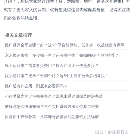
介绍了，相信大家经过此番了解，对路推、地推、路演这几种推广方
式有了更为深入的认知。倘若您觉得这些内容颇具价值，记得关注我
们必集客的站点哦。
相关文章推荐
推广赚佣金平台哪个好？这5个平台结算快、任务多，收益稳定有保障
京东极速版推广多少钱一单？还有哪些推广赚钱的APP值得推荐？
线上运营推广需要多少费用？投入产出比一般是多少？
找小游戏推广接单平台哪个好？这5个主流平台单多结算快！
推广通有什么用，到底有必要买吗？
小红书聚光笔记审核要多久？常见未通过原因及解决办法
缺钱时怎么快速赚钱？六个实用赚钱方法助你渡过难关
抖音新手养号教程：从零养号步骤及后期赚钱方法详解
出自：必集客官方