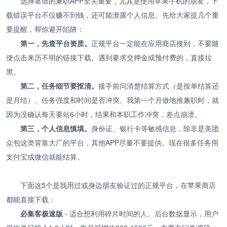
选择靠谱的兼职APP至关重要，尤其是使用苹果手机的朋友，下
载错误平台不仅赚不到钱，还可能泄露个人信息。先给大家提几个重
要提醒，帮你避开陷阱：
第一，先查平台资质。
正规平台一定能在应用商店搜到，不要随
便点击来历不明的链接下载。遇到要求交押金或预付费的，直接拉
黑。
第二，任务细节要抠清。
接手前问清楚结算方式（是按单结算还
是月结）、任务强度和时间是否冲突。我第一个月做地推兼职时，就
因为没确认每天要站6小时，结果和本职工作冲突，差点崩溃。
第三，个人信息慎填。
身份证、银行卡等敏感信息，除非是美团
众包这类背靠大厂的平台，其他APP尽量不要提供。现在很多任务用
支付宝或微信就能结算。
下面这5个是我用过或身边朋友验证过的正规平台，在苹果商店
都能直接下载：
必集客极速版
- 适合想利用碎片时间的人。后台数据显示，用户