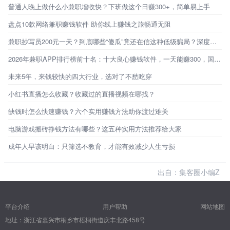
普通人晚上做什么小兼职增收快？下班做这个日赚300+，简单易上手
盘点10款网络兼职赚钱软件 助你线上赚钱之旅畅通无阻
兼职抄写员200元一天？到底哪些“傻瓜”竟还在信这种低级骗局？深度揭秘兼职抄写员骗局
2026年兼职APP排行榜前十名：十大良心赚钱软件，一天能赚300，国家认可，新手小白可做
未来5年，来钱较快的四大行业，选对了不愁吃穿
小红书直播怎么收藏？收藏过的直播视频在哪找？
缺钱时怎么快速赚钱？六个实用赚钱方法助你渡过难关
电脑游戏搬砖挣钱方法有哪些？这五种实用方法推荐给大家
成年人早该明白：只筛选不教育，才能有效减少人生亏损
出自：集客圈小编Z
平台介绍
用户帮助
网站地图
地址：浙江省嘉兴市桐乡市梧桐街道庆丰北路458号