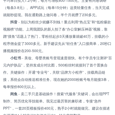
平均单日投入1.2小时，每月可增收800-1500元。主要有问卷调研
（每条3-8元）、APP试玩（每单15分钟）这类轻量任务，当天完成
就能秒提现。我在通勤路上做问卷，半个月就攒了230多元。
抖音
- 别以为粉丝少就赚不到钱！重点利用“热点宝”和“低粉爆款
视频榜”功能。上周我团队的新人拍了条“办公室解压神器”视频，靠
蹭“摸鱼”话题上了热门，零粉丝起步3天播放量就破40万，挂载的小
程序佣金提了3000多元。新手建议先从“轻任务”入口接商单，20秒口
播视频报价在200-500元。
小红书
- 美妆、母婴类账号变现速度很快。有个学员专注测评“百
元内护肤品”，坚持发成分对比图，500粉丝时就接到了首个置换合
作。关键操作：开通“专业号”，关联“品牌方小程序”，挂载商品链
接，系统会自动推送精准任务。现在她的2000粉账号每月能接3单，
每单报价800元以上。
闲鱼
- 卖二手只是基础操作！搜索“代服务”关键词，会出现PPT
制作、简历优化等技能单。我见过最厉害的兼职者，专接“急件
PPT”，一套20页模板报价400元，熟手2小时就能做完。建议在描述