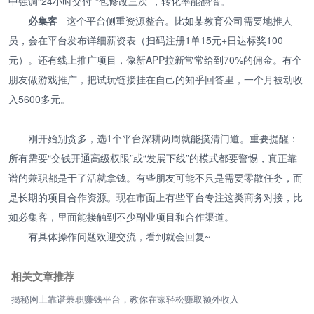
中强调“24小时交付”“包修改三次”，转化率能翻倍。
必集客
- 这个平台侧重资源整合。比如某教育公司需要地推人
员，会在平台发布详细薪资表（扫码注册1单15元+日达标奖100
元）。还有线上推广项目，像新APP拉新常常给到70%的佣金。有个
朋友做游戏推广，把试玩链接挂在自己的知乎回答里，一个月被动收
入5600多元。
刚开始别贪多，选1个平台深耕两周就能摸清门道。重要提醒：
所有需要“交钱开通高级权限”或“发展下线”的模式都要警惕，真正靠
谱的兼职都是干了活就拿钱。有些朋友可能不只是需要零散任务，而
是长期的项目合作资源。现在市面上有些平台专注这类商务对接，比
如必集客，里面能接触到不少副业项目和合作渠道。
有具体操作问题欢迎交流，看到就会回复~
相关文章推荐
揭秘网上靠谱兼职赚钱平台，教你在家轻松赚取额外收入