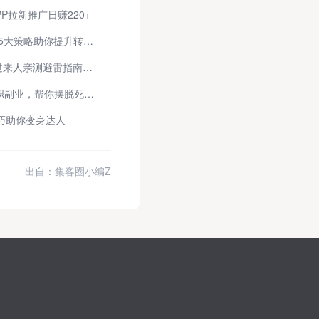
P拉新推广日赚220+
2026年APP地推怎么做才最有效？5大策略助你提升转化率
抖音打卡365天领手机是真的吗？过来人亲测避雷指南，这三点一定要看！
在家就能日赚200+！这5种电脑兼职副业，帮你摆脱死工资
巧助你变身达人
出自：集客圈小编Z