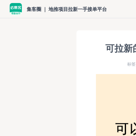
集客圈 ｜ 地推项目拉新一手接单平台
可拉新
标签