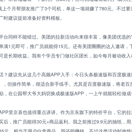
！我上个月帮朋友推广了3个司机，单这一项就赚了780元。不过
广时建议提前准备好资料模板。
平台同样不能错过。美团的拉新活动向来很丰富，像美团优选的"
单满1元即可，推广员就能得15元。还有美团圈圈的达人邀请，
这可是长期收益。我有个学员专门做社区团长，如今每月被动收入都
话？建议先从这几个高频APP入手：今日头条极速版和百度极速
元/单），但操作简单，很适合新手练手。尤其是百度极速版，将老
励，在公园帮大爷大妈切换成极速版APP，一上午就能轻松做成
APP里京喜也值得重点讲讲。作为京东旗下的特价平台，它的拉
买后，推广员能得30元+商品返利。我之前推过9.9元的抽纸，
35元，相当于用户白拿商品，我还能赚钱。不过这类活动时效