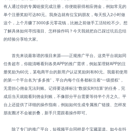
有人通过你的专属链接完成注册，你便能获得相应佣金，例如常见的
单个注册奖励可达80元。我身边就有位宝妈朋友，每天投入2小时做
这个，上个月赚了3000多元零花钱，比她之前做手工活轻松不少。想
了解具体如何寻找项目、怎样操作吗？今天我就把自己踩过坑后总结
的经验分享给大家。
首先来说最靠谱的项目来源——正规推广平台。这类平台就如同
任务超市，你能清晰看到各类APP的推广需求，例如某理财APP的注
册奖励为60元，某电商平台的新用户认证奖励则有80元。我最初使用
的第一个平台名为“多多推”，平台内每个任务都标注着“一级授权”，
无需担心佣金无法到账。记得要选择标注“数据实时结算”的任务，完
成后当天就能看到佣金到账，不像部分平台需要等待半个月之久。平
台上还提供了详细的操作指南，例如如何生成专属推广链接、怎样发
朋友圈才不会被折叠，新手只需跟着操作即可。
除了专门的推广平台，短视频平台同样是个宝藏渠道。如今在抖