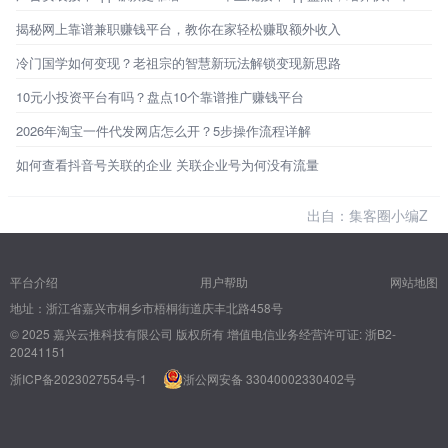
揭秘网上靠谱兼职赚钱平台，教你在家轻松赚取额外收入
冷门国学如何变现？老祖宗的智慧新玩法解锁变现新思路
10元小投资平台有吗？盘点10个靠谱推广赚钱平台
2026年淘宝一件代发网店怎么开？5步操作流程详解
如何查看抖音号关联的企业 关联企业号为何没有流量
出自：集客圈小编Z
平台介绍
用户帮助
网站地图
地址：浙江省嘉兴市桐乡市梧桐街道庆丰北路458号
© 2025 嘉兴云推科技有限公司 版权所有
增值电信业务经营许可证: 浙B2-
20241151
浙ICP备2023027554号-1
浙公网安备 33040002330402号