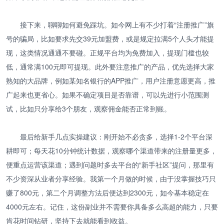
接下来，聊聊如何避免踩坑。如今网上有不少打着“注册推广”旗
号的骗局，比如要求先交39元加盟费，或是规定拉满5个人头才能提
现，这类情况通通不要碰。正规平台均为免费加入，提现门槛也较
低，通常满100元即可提现。此外要注意推广的产品，优先选择大家
熟知的大品牌，例如某知名银行的APP推广，用户注册意愿更高，推
广起来也更省心。如果不确定项目是否靠谱，可以先进行小范围测
试，比如只分享给3个朋友，观察佣金能否正常到账。
最后给新手几点实操建议：刚开始不必贪多，选择1-2个平台深
耕即可；每天花10分钟统计数据，观察哪个渠道带来的注册量更多，
便重点运营该渠道；遇到问题时多去平台的“新手社区”提问，那里有
不少资深从业者分享经验。我第一个月做的时候，由于没掌握技巧只
赚了800元，第二个月调整方法后便达到2300元，如今基本稳定在
4000元左右。记住，这份副业并不需要你具备多么高超的能力，只要
肯花时间钻研，坚持下去就能看到收益。