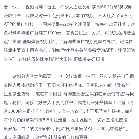
音、快手、视频号等平台上，不少人通过发布“实用APP分享”类视频
赚取佣金。我曾见过一个点赞量不足200的视频，只因植入了某学习
APP的推广链接，一周内便带来20多个注册量，按每个80元计算，这
条视频单靠推广就赚了1600元。若想尝试这一方式，可以先在抖音热
点宝搜索“低粉爆款视频榜”，了解哪些推广视频更容易走红。记得在
视频中要直击用户痛点，例如“学生党必备的免费学习APP，注册即送
会员”，这样的表述比单纯说“快来注册”效果要好10倍。
这部分内容尤为重要——社交媒体推广技巧。不少人觉得自己朋
友圈人数少就做不了，其实大可不必担忧。你可以在小红书发布“学
生党副业攻略”，或在知乎回答“有哪些适合宝妈的在家赚钱方法”等问
题，将推广链接巧妙融入干货内容中。我之前在知乎撰写了一篇《月
入3000的注册推广全攻略》，文中放置了3个正规平台的链接，如今
每个月仍能被动带来5-8个注册量。发朋友圈时，切勿直接甩链接，
最好配上自己的使用截图，例如“刚注册完某APP，80元红包秒到
账，亲测靠谱”，这样能让朋友的信任感更强。