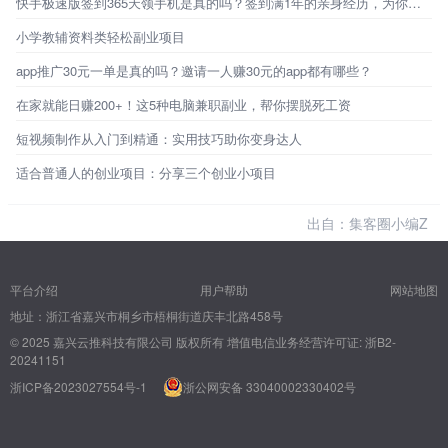
快手极速版签到365天领手机是真的吗？签到满1年的亲身经历，为你揭秘真相！
小学教辅资料类轻松副业项目
app推广30元一单是真的吗？邀请一人赚30元的app都有哪些？
在家就能日赚200+！这5种电脑兼职副业，帮你摆脱死工资
短视频制作从入门到精通：实用技巧助你变身达人
适合普通人的创业项目：分享三个创业小项目
出自：集客圈小编Z
平台介绍
用户帮助
网站地图
地址：浙江省嘉兴市桐乡市梧桐街道庆丰北路458号
© 2025 嘉兴云推科技有限公司 版权所有
增值电信业务经营许可证: 浙B2-
20241151
浙ICP备2023027554号-1
浙公网安备 33040002330402号