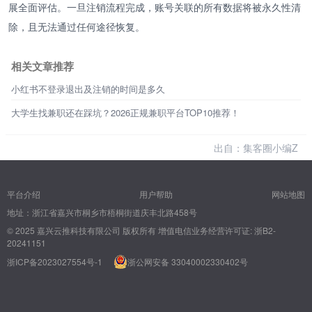
展全面评估。一旦注销流程完成，账号关联的所有数据将被永久性清
除，且无法通过任何途径恢复。
相关文章推荐
小红书不登录退出及注销的时间是多久
大学生找兼职还在踩坑？2026正规兼职平台TOP10推荐！
出自：集客圈小编Z
平台介绍
用户帮助
网站地图
地址：浙江省嘉兴市桐乡市梧桐街道庆丰北路458号
© 2025 嘉兴云推科技有限公司 版权所有
增值电信业务经营许可证: 浙B2-
20241151
浙ICP备2023027554号-1
浙公网安备 33040002330402号