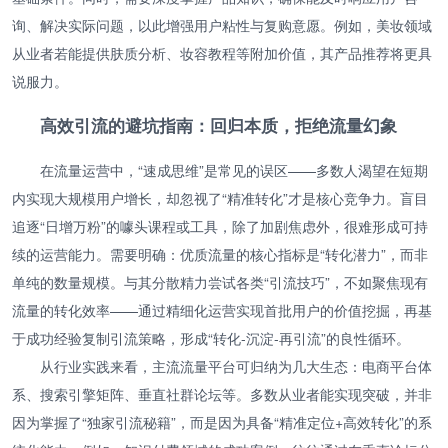
询、解决实际问题，以此增强用户粘性与复购意愿。例如，美妆领域
从业者若能提供肤质分析、妆容教程等附加价值，其产品推荐将更具
说服力。
高效引流的避坑指南：回归本质，拒绝流量幻象
在流量运营中，“速成思维”是常见的误区——多数人渴望在短期
内实现大规模用户增长，却忽视了“精准转化”才是核心竞争力。盲目
追逐“日增万粉”的噱头课程或工具，除了加剧焦虑外，很难形成可持
续的运营能力。需要明确：优质流量的核心指标是“转化潜力”，而非
单纯的数量规模。与其分散精力尝试各类“引流技巧”，不如聚焦现有
流量的转化效率——通过精细化运营实现首批用户的价值挖掘，再基
于成功经验复制引流策略，形成“转化-沉淀-再引流”的良性循环。
从行业实践来看，主流流量平台可归纳为几大生态：电商平台体
系、搜索引擎矩阵、垂直社群论坛等。多数从业者能实现突破，并非
因为掌握了“独家引流秘籍”，而是因为具备“精准定位+高效转化”的系