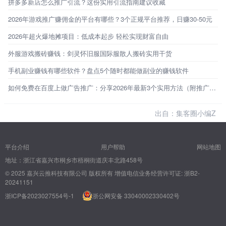
拼多多新店怎么推广引流？这份实用引流指南建议收藏
2026年游戏推广赚佣金的平台有哪些？3个正规平台推荐，日赚30-50元
2026年超火爆地摊项目：低成本起步 轻松实现财富自由
外服游戏搬砖赚钱：剑灵怀旧服国际服散人搬砖实用干货
手机副业赚钱有哪些软件？盘点5个随时都能做副业的赚钱软件
如何免费在百度上做广告推广：分享2026年最新3个实用方法（附推广指南）
出自：集客圈小编Z
平台介绍
用户帮助
网站地图
地址：浙江省嘉兴市桐乡市梧桐街道庆丰北路458号
© 2025 嘉兴云推科技有限公司 版权所有
增值电信业务经营许可证: 浙B2-
20241151
浙ICP备2023027554号-1
浙公网安备 33040002330402号