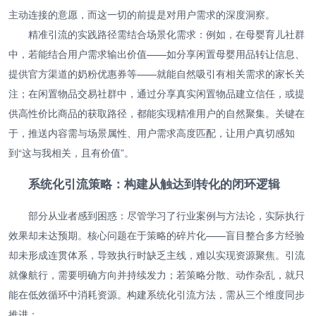
主动连接的意愿，而这一切的前提是对用户需求的深度洞察。
精准引流的实践路径需结合场景化需求：例如，在母婴育儿社群
中，若能结合用户需求输出价值——如分享闲置母婴用品转让信息、
提供官方渠道的奶粉优惠券等——就能自然吸引有相关需求的家长关
注；在闲置物品交易社群中，通过分享真实闲置物品建立信任，或提
供高性价比商品的获取路径，都能实现精准用户的自然聚集。关键在
于，推送内容需与场景属性、用户需求高度匹配，让用户真切感知
到“这与我相关，且有价值”。
系统化引流策略：构建从触达到转化的闭环逻辑
部分从业者感到困惑：尽管学习了行业案例与方法论，实际执行
效果却未达预期。核心问题在于策略的碎片化——盲目整合多方经验
却未形成连贯体系，导致执行时缺乏主线，难以实现资源聚焦。引流
就像航行，需要明确方向并持续发力；若策略分散、动作杂乱，就只
能在低效循环中消耗资源。构建系统化引流方法，需从三个维度同步
推进：