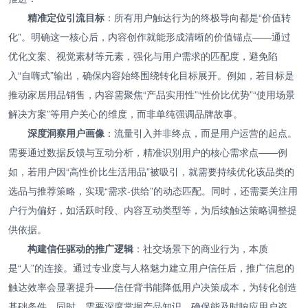
精准定位引流目标
：所有用户触达行为的终极导向都是“价值转
化”。明确这一核心后，内容创作就能形成清晰的价值锚点——通过
优化文案、视觉素材等元素，强化与用户需求的匹配度，避免陷
入“自嗨式”输出，确保内容始终围绕转化目标展开。例如，若目标是
推动家居用品销售，内容需聚焦“产品实用性”“性价比优势”“使用场景
解决方案”等用户关心的维度，而非单纯强调品牌故事。
深度洞察用户画像
：流量引入并非终点，而是用户运营的起点。
需要通过数据反馈与互动分析，精准识别用户的核心需求点——例
如，若用户因“高性价比生活用品”被吸引，就需要持续优化该品类的
选品与推荐策略，实现“需求-供给”的动态匹配。同时，还需要关注用
户行为偏好，如活跃时段、内容互动类型等，为后续触达策略调整提
供依据。
构建信任驱动的推广逻辑
：社交场景下的商业行为，本质
是“人”的连接。通过专业度与人格魅力建立用户信任后，推广信息的
触达效率会显著提升——信任背书能降低用户决策成本，为转化创造
基础条件。同时，需要深度掌握产品知识，确保能及时响应用户咨