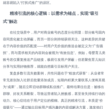
就容易陷入“打扰式推广”的误区。
精准引流的核心逻辑：以需求为锚点，实现“吸引
式”触达
在社交场景中，用户对商业账号的态度分化明显：部分账号因内
容同质化被主动屏蔽，而另一部分则持续获得关注。这种差异的关键
在于内容价值的匹配度——对用户无价值的推送会被定义为“广告骚
扰”，而与需求相关的内容则会被视为“有效信息”。例如，母婴育儿类
账号若仅重复推送产品链接，极易引发用户屏蔽；但若聚焦育儿知识
分享与实用好物推荐，就能自然吸引目标用户关注。
复盘多数引流失败案例，共性问题在于“粗放式获客”：从业者常
常无差别加入社群后批量添加成员，短期内积累大量联系人便将其视
为“成果”，随后立即启动群聊或私信推广。最终结果往往是：被移出
群聊、好友关系断裂，导致运营者陷入挫败感，甚至丧失持续行动的
动力。核心症结在于用户定位的模糊。真正的精准引流，本质是“价
值吸引”——通过输出目标用户感兴趣的内容或解决方案，激发他们