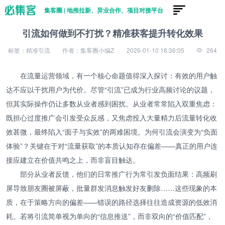
集客圈 | 地推拉新、异业合作、项目对接平台
引流如何做到不打扰？精准获客提升转化效果
标签：精准引流
作者：集客圈小编Z
2026-01-10 18:36:05
264
在流量运营领域，有一个核心命题值得深入探讨：有效的用户触
达不应以干扰用户为代价。尽管“引流”已成为行业高频讨论的议题，
但其实际操作仍让多数从业者感到困扰。从业者常常陷入双重焦虑：
既担心过度推广会引发受众反感，又焦虑投入大量精力后流量转化收
效甚微，最终陷入“面子与实效”的两难困境。为何引流会演变为“负面
体验”？关键在于对“流量获取”的本质认知存在偏差——真正的用户连
接应建立在价值共鸣之上，而非盲目触达。
部分从业者反馈，他们的日常推广行为常引发负面结果：高频刷
屏导致朋友圈被屏蔽，批量群发消息触发好友删除……这些现象的本
质，在于策略方向的偏差——错误的路径选择往往造成资源的低效消
耗。若将引流简单视为单向的“信息推送”，而非双向的“价值匹配”，