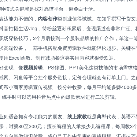
。这种模式关键就是找对靠谱平台，避免白干活。
表达能力不错的，
内容创作
类副业值得试试。在知乎撰写干货文
抖音拍摄生活vlog，待粉丝逐渐积累后，变现渠道会非常广泛。
职场穿搭技巧，2个月后接到一个服装品牌的推广合作，单这一笔就
求高端设备，一部手机搭配免费剪辑软件就能轻松起步。关键在
使用Excel函数、制作减脂餐这类实用内容就很受欢迎。
好变现。像
视频剪辑
、PS修图、PPT美化这类技能的市场需求
戒网、闲鱼等平台挂个服务链接，定价合理就会有订单上门。之
间帮小商家剪辑宣传视频，按分钟收费，每月平均能多赚4000
，练手时可以选用抖音热点中的爆款素材进行二次剪辑。
业则适合拥有专项能力的朋友。
线上家教
就是典型代表，英语不
课，时薪80至200元；擅长编程的人承接少儿编程课，每周教3
个方向是做知识付费，将自己工作中常用的表格模板、汇报技巧打