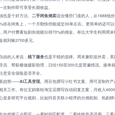
一次制作即可享受长期收益。
钱也是个好方法。
二手闲鱼倒卖
适合懂些门道的人，从1688低
0%挂在闲鱼上，一个月勤快些能成交30单左右。更简单的还可
，用户付费看短剧你就能分得70%的佣金。有位大学生利用周末
就到账2700多元。
自由的人来说，
线下服务
也是不错的选择。周末兼职送外卖，美
导员、帮影楼做摄影助理，日结150至300元是普遍情况。接单
注意安全保险是否齐全。
新趋势——
AI工具变现
。用豆包撰写小红书文案、用可灵制作产
相关工作。有位宝妈靠给淘宝店撰写自动回复文案，月收入400
心是多研究平台规则，比如抖音关联小程序的分佣机制、热剧榜
方向把握三点即可：一看时间匹配度，二看技能是否适用，三看