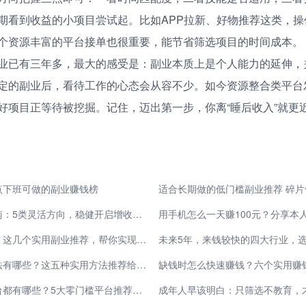
期看到收益的小项目尝试起。比如APP拉新、好物推荐这类，操
个资源丰富的平台接单也很重要，能节省筛选项目的时间成本。
业已有三年多，最大的感受是：副业本质上是个人能力的延伸，
定的副业后，看待工作的心态会从容不少。如今资源整合类平台
好项目正等待被挖掘。记住，迈出第一步，你离“睡后收入”就更
点下班可做的副业赚钱榜
宝妈与上班族副业指南：5类灵活方向，稳健开启增收与自我成长之路
如何从零开始赚外快？这几个实用副业推荐，帮你实现收入递增！
未来5年，来钱较快的四大行业，
电脑游戏搬砖挣钱方法有哪些？这五种实用方法推荐给大家
缺钱时怎么快速赚钱？六个实用赚
做任务赚钱的正规平台都有哪些？5大零门槛平台推荐，日赚50+超简单！
成年人早该明白：只筛选不教育，