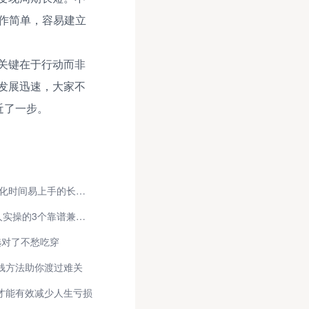
作简单，容易建立
关键在于行动而非
发展迅速，大家不
近了一步。
适合长期做的低门槛副业推荐 碎片化时间易上手的长久好项目
用手机怎么一天赚100元？分享本人实操的3个靠谱兼职副业项目，新手也能快速上手，内附详细教程！
选对了不愁吃穿
钱方法助你渡过难关
才能有效减少人生亏损