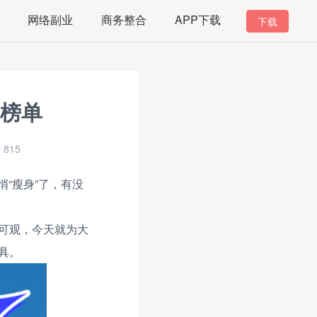
网络副业
商务整合
APP下载
下载
十榜单
815
“瘦身”了，有没
可观，今天就为大
具。