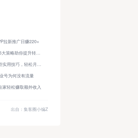
P拉新推广日赚220+
2026年APP地推怎么做才最有效？5大策略助你提升转化率
游戏搬砖项目靠谱吗？新手掌握这些实用技巧，轻松月入3000+
企业号为何没有流量
在家轻松赚取额外收入
出自：集客圈小编Z