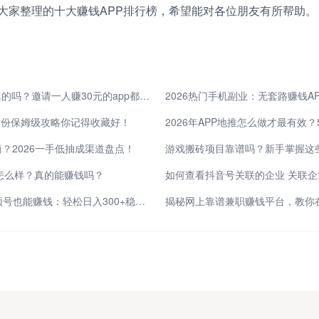
大家整理的十大赚钱APP排行榜，希望能对各位朋友有所帮助。
app推广30元一单是真的吗？邀请一人赚30元的app都有哪些？
2026热门手机副业：无套路赚钱AP
这份保姆级攻略你记得收藏好！
商？2026一手低抽成渠道盘点！
怎么样？真的能赚钱吗？
如何查看抖音号关联的企业 关联
新手零门槛做微信视频号也能赚钱：轻松日入300+稳定变现
揭秘网上靠谱兼职赚钱平台，教你