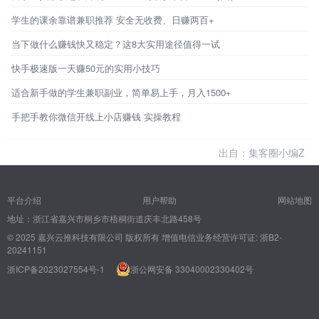
学生的课余靠谱兼职推荐 安全无收费、日赚两百+
当下做什么赚钱快又稳定？这8大实用途径值得一试
快手极速版一天赚50元的实用小技巧
适合新手做的学生兼职副业，简单易上手，月入1500+
手把手教你微信开线上小店赚钱 实操教程
出自：集客圈小编Z
平台介绍
用户帮助
网站地图
地址：浙江省嘉兴市桐乡市梧桐街道庆丰北路458号
© 2025 嘉兴云推科技有限公司 版权所有
增值电信业务经营许可证: 浙B2-
20241151
浙ICP备2023027554号-1
浙公网安备 33040002330402号