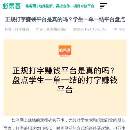
集客圈 | 地推拉新、异业合作、项目对接平台
正规打字赚钱平台是真的吗？学生一单一结平台盘点
标签：打字赚钱
作者：集客圈小编Z
2026-01-21 18:35:48
360
如今网上赚钱的途径确实不少，尤其对学生党和想做副业的朋友
而言，打字兼职这类门槛低、时间灵活的方式始终很受欢迎。但不少