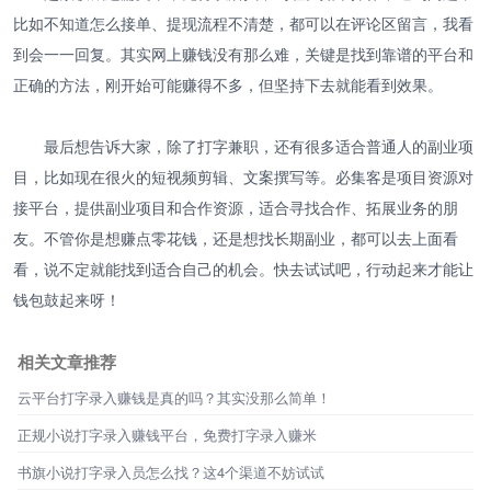
比如不知道怎么接单、提现流程不清楚，都可以在评论区留言，我看
到会一一回复。其实网上赚钱没有那么难，关键是找到靠谱的平台和
正确的方法，刚开始可能赚得不多，但坚持下去就能看到效果。
最后想告诉大家，除了打字兼职，还有很多适合普通人的副业项
目，比如现在很火的短视频剪辑、文案撰写等。必集客是项目资源对
接平台，提供副业项目和合作资源，适合寻找合作、拓展业务的朋
友。不管你是想赚点零花钱，还是想找长期副业，都可以去上面看
看，说不定就能找到适合自己的机会。快去试试吧，行动起来才能让
钱包鼓起来呀！
相关文章推荐
云平台打字录入赚钱是真的吗？其实没那么简单！
正规小说打字录入赚钱平台，免费打字录入赚米
书旗小说打字录入员怎么找？这4个渠道不妨试试