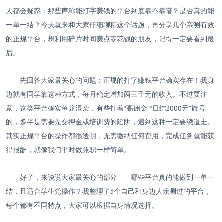
人都会疑惑：那些声称能打字赚钱的平台到底靠不靠谱？是否真的能
一单一结？今天就来和大家仔细聊聊这个话题，再分享几个亲测有效
的正规平台，想利用碎片时间赚点零花钱的朋友，记得一定要看到最
后。
先回答大家最关心的问题：正规的打字赚钱平台确实存在！我身
边就有同学靠这种方式，每月稳定增加两三千元的收入。不过要注
意，这类平台确实鱼龙混杂，有些打着“高佣金”“日结2000元”旗号
的，多半是需要先交押金或培训费的陷阱，遇到这种一定要绕道走。
其实正规平台的操作都很透明，无需缴纳任何费用，完成任务就能获
得报酬，就像我们平时做兼职一样简单。
好了，来说说大家最关心的部分——哪些平台真的能做到一单一
结，且适合学生党操作？我整理了5个自己和身边人亲测过的平台，
每个都有不同特点，大家可以根据自身情况选择。