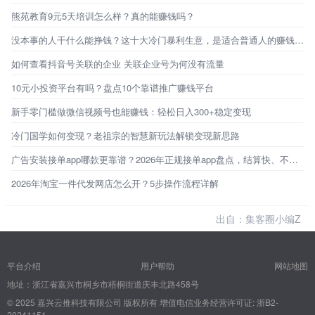
熊苑教育9元5天培训怎么样？真的能赚钱吗？
没本事的人干什么能挣钱？这十大冷门暴利生意，是适合普通人的赚钱机会
如何查看抖音号关联的企业 关联企业号为何没有流量
10元小投资平台有吗？盘点10个靠谱推广赚钱平台
新手零门槛做微信视频号也能赚钱：轻松日入300+稳定变现
冷门国学如何变现？老祖宗的智慧新玩法解锁变现新思路
广告安装接单app哪款更靠谱？2026年正规接单app盘点，结算快、不踩坑！
2026年淘宝一件代发网店怎么开？5步操作流程详解
出自：集客圈小编Z
平台介绍
用户帮助
网站地图
地址：浙江省嘉兴市桐乡市梧桐街道庆丰北路458号
© 2025 嘉兴云推科技有限公司 版权所有
增值电信业务经营许可证: 浙B2-
20241151