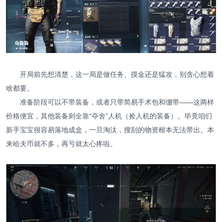
开局前先想清楚，这一局是做任务、摸金还是猛攻，别贪心想着
啥都要。
准备阶段可以不带装备，或者只带简易手术包和绷带——这两样
价格便宜，其他装备则全靠“夺舍”人机（捡人机的装备）。毕竟咱们
新手宝宝很容易落地成盒，一旦淘汰，搜刮的物资根本无法带出。本
来哈夫币就不多，再亏就太心疼啦。