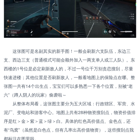
这张图可是名副其实的新手图！一般会刷新六支队伍，东边三
支、西边三支（普通模式可能会额外加入一两支单人或三人队）。东
西楼的1号位是必定刷新敌人的，不过一号位千万别贪恋搜刮，尽量
快速进楼；其他位置是否刷新敌人，一般看地图上的保险点在哪。整
张图一共有14个出生点，宝宝们可以多熟悉一下各个位置，别被“老
六”（蹲人阴人的玩家）偷袭啦～
从整体布局看，这张图主要分为五大区域：行政辖区、军营、水
泥厂、变电站和游客中心。地图上共有28种物资搜刮点，物资价值排
序是红＞金＞紫＞蓝＞绿＞白。具体的红色高价值点、金色点，还
有“鸟窝”（虽然是白色点，但有几率出高价值物资），这些搜刮点我
都标注在图里啦。