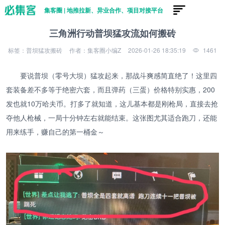
集客圈 | 地推拉新、异业合作、项目对接平台
三角洲行动普坝猛攻流如何搬砖
标签：普坝猛攻搬砖
作者：集客圈小编Z
2026-01-26 18:35:19
1461
要说普坝（零号大坝）猛攻起来，那战斗爽感简直绝了！这里四
套装备差不多等于绝密六套，而且弹药（三蛋）价格特别实惠，200
发也就10万哈夫币。打多了就知道，这儿基本都是刚枪局，直接去抢
夺他人枪械，一局十分钟左右就能结束。这张图尤其适合跑刀，还能
用来练手，赚自己的第一桶金～