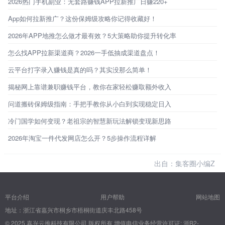
2026热门手机副业：无套路赚钱APP拉新推广日赚220+
App如何拉新推广？这份保姆级攻略你记得收藏好！
2026年APP地推怎么做才最有效？5大策略助你提升转化率
怎么找APP拉新渠道商？2026一手低抽成渠道盘点！
云平台打字录入赚钱是真的吗？其实没那么简单！
揭秘网上靠谱兼职赚钱平台，教你在家轻松赚取额外收入
问道搬砖保姆级指南：手把手教你从小白到实现稳定日入
冷门国学如何变现？老祖宗的智慧新玩法解锁变现新思路
2026年淘宝一件代发网店怎么开？5步操作流程详解
出自：集客圈小编Z
平台介绍
用户帮助
网站地图
地址：浙江省嘉兴市桐乡市梧桐街道庆丰北路458号
© 2025 嘉兴云推科技有限公司 版权所有
增值电信业务经营许可证: 浙B2-