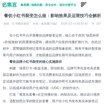
集客圈 | 地推拉新、异业合作、项目对接平台
餐饮小红书裂变怎么做：影响效果及运营技巧全解析
标签：红书餐饮裂变
作者：集客圈小编Z
2026-02-13 06:35:42
307
在小红书平台开展餐饮品牌裂变运营，核心在于依托“场景种草
+价值激励”的双重驱动逻辑，撬动用户自发的传播扩散行为。在此过
程中，需警惕因营销过度而造成的品牌形象损耗，唯有平衡好裂变效
果与用户体验的关系，才能搭建起品牌长期可持续的增长路径。
餐饮品牌小红书裂变的核心实施路径
构建「场景打卡+权益兑换」联动机制。品牌可率先发布高质量
探店素材作为创作范本，引导消费者到店后拍摄门店场景照片，带指
定话题并@官方账号发布笔记，完成操作即可兑换特色菜品或专属折
扣，以低成本撬动用户生成内容（UGC）的创作动力。
打造「视觉化套餐+社交传播价值」的组合玩法。推出设计感突
出、适配拍照分享的限定款套餐，用户在小红书发布真实体验笔记