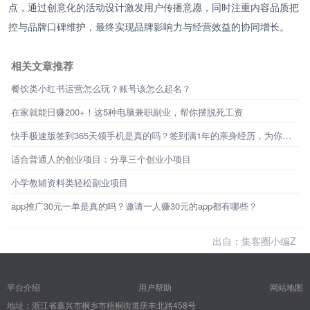
点，通过创意化的活动设计激发用户传播意愿，同时注重内容品质把
控与品牌口碑维护，最终实现品牌影响力与经营效益的协同增长。
相关文章推荐
餐饮类小红书运营怎么玩？账号该怎么起名？
在家就能日赚200+！这5种电脑兼职副业，帮你摆脱死工资
快手极速版签到365天领手机是真的吗？签到满1年的亲身经历，为你揭秘真相！
适合普通人的创业项目：分享三个创业小项目
小学教辅资料类轻松副业项目
app推广30元一单是真的吗？邀请一人赚30元的app都有哪些？
出自：集客圈小编Z
平台介绍
用户帮助
网站地图
地址：浙江省嘉兴市桐乡市梧桐街道庆丰北路458号