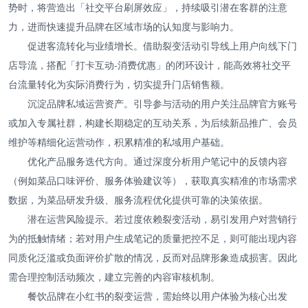
势时，将营造出「社交平台刷屏效应」，持续吸引潜在客群的注意
力，进而快速提升品牌在区域市场的认知度与影响力。
促进客流转化与业绩增长。借助裂变活动引导线上用户向线下门
店导流，搭配「打卡互动-消费优惠」的闭环设计，能高效将社交平
台流量转化为实际消费行为，切实提升门店销售额。
沉淀品牌私域运营资产。引导参与活动的用户关注品牌官方账号
或加入专属社群，构建长期稳定的互动关系，为后续新品推广、会员
维护等精细化运营动作，积累精准的私域用户基础。
优化产品服务迭代方向。通过深度分析用户笔记中的反馈内容
（例如菜品口味评价、服务体验建议等），获取真实精准的市场需求
数据，为菜品研发升级、服务流程优化提供可靠的决策依据。
潜在运营风险提示。若过度依赖裂变活动，易引发用户对营销行
为的抵触情绪；若对用户生成笔记的质量把控不足，则可能出现内容
同质化泛滥或负面评价扩散的情况，反而对品牌形象造成损害。因此
需合理控制活动频次，建立完善的内容审核机制。
餐饮品牌在小红书的裂变运营，需始终以用户体验为核心出发