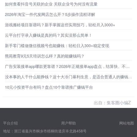
如何查看抖音号关联的企业 关联企业号为何没有流量
2026年淘宝一件代发网店怎么开？5步操作流程详解
游戏搬砖项目靠谱吗？新手掌握这些实用技巧，轻松月入3000+
云平台打字录入赚钱是真的吗？其实没那么简单！
新手零门槛做微信视频号也能赚钱：轻松日入300+稳定变现
熊苑教育9元5天培训怎么样？真的能赚钱吗？
广告安装接单app哪款更靠谱？2026年正规接单app盘点，结算快、不踩坑！
没本事的人干什么能挣钱？这十大冷门暴利生意，是适合普通人的赚钱机会
10元小投资平台有吗？盘点10个靠谱推广赚钱平台
出自：集客圈小编Z
平台介绍
用户帮助
网站地图
地址：浙江省嘉兴市桐乡市梧桐街道庆丰北路458号