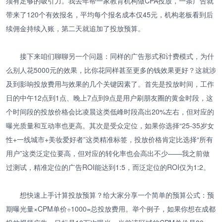
须有足够的吸引力。我去年帮一家教育机构做CPA投放，一条广告就
带来了120个有效报名，平均每个报名成本仅45元，机构老板看到后
续佣金持续入账，第二天就追加了投放预算。
接下来咱们聊聊另一个问题：同样的广告形式和计费模式，为什
么别人花5000元的效果，比你花同样甚至更多的钱效果更好？这就涉
及到影响投放费用与效果的几个关键因素了。首先是投放时间，工作
日的中午12点到1点、晚上7点到9点是用户刷朋友圈的黄金时段，这
个时间段的投放价格会比凌晨这类低峰时段高出20%左右，但对应的
曝光质量和互动率也更高。其次是受众定位，如果你选择“25-35岁女
性+一线城市+美妆爱好者”这类精准标签，投放价格肯定比选择“所有
用户”这类泛定位要高，但对应的转化率也会高出不少——我之前做
过测试，精准定位的广告ROI能达到1:5，而泛定位的ROI仅为1:2。
想快速上手计算投放预算？给大家分享一个简单的预算公式：预
期曝光量×CPM单价÷1000=总投放费用。举个例子，如果你想在成都