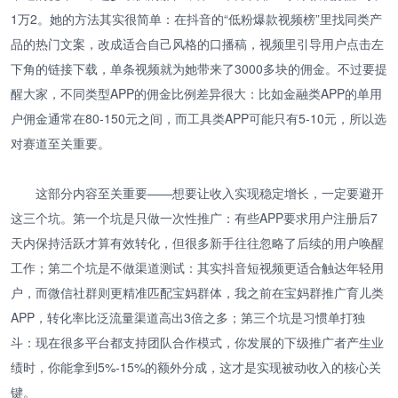
1万2。她的方法其实很简单：在抖音的“低粉爆款视频榜”里找同类产
品的热门文案，改成适合自己风格的口播稿，视频里引导用户点击左
下角的链接下载，单条视频就为她带来了3000多块的佣金。不过要提
醒大家，不同类型APP的佣金比例差异很大：比如金融类APP的单用
户佣金通常在80-150元之间，而工具类APP可能只有5-10元，所以选
对赛道至关重要。
这部分内容至关重要——想要让收入实现稳定增长，一定要避开
这三个坑。第一个坑是只做一次性推广：有些APP要求用户注册后7
天内保持活跃才算有效转化，但很多新手往往忽略了后续的用户唤醒
工作；第二个坑是不做渠道测试：其实抖音短视频更适合触达年轻用
户，而微信社群则更精准匹配宝妈群体，我之前在宝妈群推广育儿类
APP，转化率比泛流量渠道高出3倍之多；第三个坑是习惯单打独
斗：现在很多平台都支持团队合作模式，你发展的下级推广者产生业
绩时，你能拿到5%-15%的额外分成，这才是实现被动收入的核心关
键。