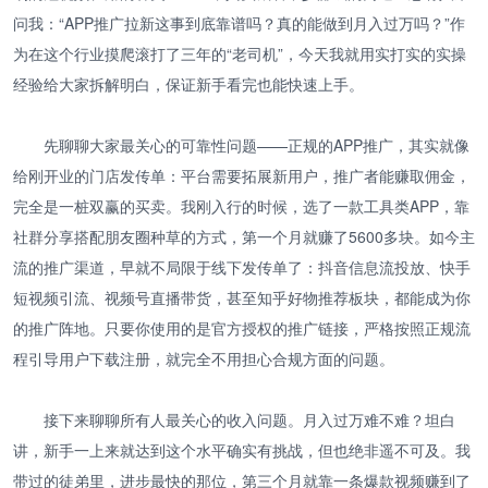
问我：“APP推广拉新这事到底靠谱吗？真的能做到月入过万吗？”作
为在这个行业摸爬滚打了三年的“老司机”，今天我就用实打实的实操
经验给大家拆解明白，保证新手看完也能快速上手。
先聊聊大家最关心的可靠性问题——正规的APP推广，其实就像
给刚开业的门店发传单：平台需要拓展新用户，推广者能赚取佣金，
完全是一桩双赢的买卖。我刚入行的时候，选了一款工具类APP，靠
社群分享搭配朋友圈种草的方式，第一个月就赚了5600多块。如今主
流的推广渠道，早就不局限于线下发传单了：抖音信息流投放、快手
短视频引流、视频号直播带货，甚至知乎好物推荐板块，都能成为你
的推广阵地。只要你使用的是官方授权的推广链接，严格按照正规流
程引导用户下载注册，就完全不用担心合规方面的问题。
接下来聊聊所有人最关心的收入问题。月入过万难不难？坦白
讲，新手一上来就达到这个水平确实有挑战，但也绝非遥不可及。我
带过的徒弟里，进步最快的那位，第三个月就靠一条爆款视频赚到了