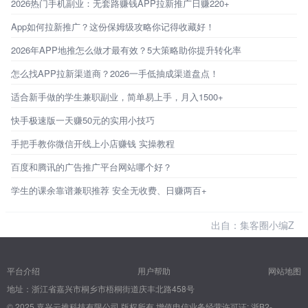
2026热门手机副业：无套路赚钱APP拉新推广日赚220+
App如何拉新推广？这份保姆级攻略你记得收藏好！
2026年APP地推怎么做才最有效？5大策略助你提升转化率
怎么找APP拉新渠道商？2026一手低抽成渠道盘点！
适合新手做的学生兼职副业，简单易上手，月入1500+
快手极速版一天赚50元的实用小技巧
手把手教你微信开线上小店赚钱 实操教程
百度和腾讯的广告推广平台网站哪个好？
学生的课余靠谱兼职推荐 安全无收费、日赚两百+
出自：集客圈小编Z
平台介绍
用户帮助
网站地图
地址：浙江省嘉兴市桐乡市梧桐街道庆丰北路458号
© 2025 嘉兴云推科技有限公司 版权所有
增值电信业务经营许可证: 浙B2-