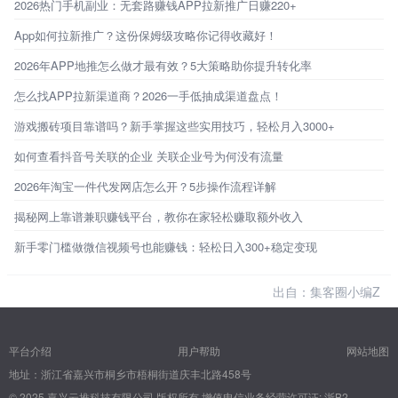
2026热门手机副业：无套路赚钱APP拉新推广日赚220+
App如何拉新推广？这份保姆级攻略你记得收藏好！
2026年APP地推怎么做才最有效？5大策略助你提升转化率
怎么找APP拉新渠道商？2026一手低抽成渠道盘点！
游戏搬砖项目靠谱吗？新手掌握这些实用技巧，轻松月入3000+
如何查看抖音号关联的企业 关联企业号为何没有流量
2026年淘宝一件代发网店怎么开？5步操作流程详解
揭秘网上靠谱兼职赚钱平台，教你在家轻松赚取额外收入
新手零门槛做微信视频号也能赚钱：轻松日入300+稳定变现
出自：集客圈小编Z
平台介绍
用户帮助
网站地图
地址：浙江省嘉兴市桐乡市梧桐街道庆丰北路458号
© 2025 嘉兴云推科技有限公司 版权所有
增值电信业务经营许可证: 浙B2-