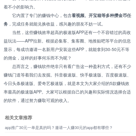
着不小的影响力。
它内置了专门的赚钱中心，包含
看视频、开宝箱等多种攒金币任
务
，完成任务就能兑换收益，感兴趣的朋友不妨一试。
当然，这些赚钱效率超高的极速版APP还有一个不容错过的高收
益玩法——APP拉新。根据必集客、集客圈、地推贴吧等平台的信息
显示，每成功邀请一名新用户安装这些APP，就能拿到30-50元不等
的佣金，这样的好事何乐而不为呢？
总而言之，赚钱软件绝非只有看广告这一种盈利方式，还有不少
赚钱门道等着我们去发掘。抖音极速版、快手极速版、百度极速版、
今日头条极速版、爱奇艺极速版，就是本文为大家介绍的5款赚钱效
率最高的极速版APP。大家可以根据自己的兴趣和实际情况选择合适
的软件，通过努力赚取可观的收入。
相关文章推荐
app推广30元一单是真的吗？邀请一人赚30元的app都有哪些？