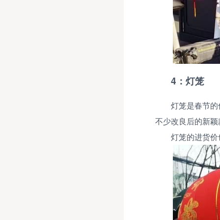
4：灯笼
灯笼是春节的
不少改良后的新颖
灯笼的进货价