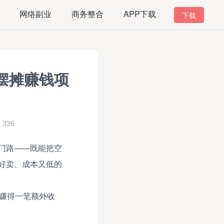
网络副业
商务整合
APP下载
下载
摆摊赚钱项
336
门路——既能把空
好卖、成本又低的
松赚得一笔额外收