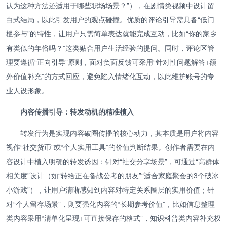
认为这种方法还适用于哪些职场场景？”），在剧情类视频中设计留
白式结局，以此引发用户的观点碰撞。优质的评论引导需具备“低门
槛参与”的特性，让用户只需简单表达就能完成互动，比如“你的家乡
有类似的年俗吗？”这类贴合用户生活经验的提问。同时，评论区管
理要遵循“正向引导”原则，面对负面反馈可采用“针对性问题解答+额
外价值补充”的方式回应，避免陷入情绪化互动，以此维护账号的专
业人设形象。
内容传播引导：转发动机的精准植入
转发行为是实现内容破圈传播的核心动力，其本质是用户将内容
视作“社交货币”或“个人实用工具”的价值判断结果。创作者需要在内
容设计中植入明确的转发诱因：针对“社交分享场景”，可通过“高群体
相关度”设计（如“转给正在备战公考的朋友”“适合家庭聚会的3个破冰
小游戏”），让用户清晰感知到内容对特定关系圈层的实用价值；针
对“个人留存场景”，则要强化内容的“长期参考价值”，比如信息整理
类内容采用“清单化呈现+可直接保存的格式”，知识科普类内容补充权