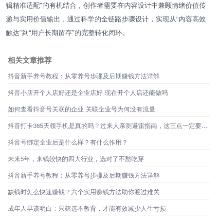
辑精准适配”的有机结合，创作者需要在内容设计中兼顾情绪价值传
递与实用价值输出，通过科学的全链路步骤设计，实现从“内容高效
触达”到“用户长期留存”的完整转化闭环。
相关文章推荐
抖音新手养号教程：从零养号步骤及后期赚钱方法详解
抖音小店开个人店好还是企业店好 现在开个人店还能做吗
如何查看抖音号关联的企业 关联企业号为何没有流量
抖音打卡365天领手机是真的吗？过来人亲测避雷指南，这三点一定要看！
抖音号绑定企业后是什么样？有什么作用？
未来5年，来钱较快的四大行业，选对了不愁吃穿
抖音新手养号教程：从零养号步骤及后期赚钱方法详解
缺钱时怎么快速赚钱？六个实用赚钱方法助你渡过难关
成年人早该明白：只筛选不教育，才能有效减少人生亏损