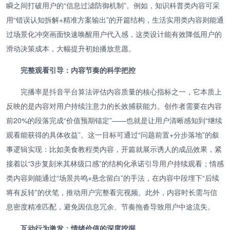
瞬之间打破用户的“信息过滤防御机制”。例如，知识科普类内容可采
用“错误认知拆解+精准方案输出”的开篇结构，生活实用类内容则能通
过场景化冲突画面快速唤醒用户代入感，这类设计能有效降低用户的
滑动决策成本，大幅提升初始播放意愿。
完整观看引导：内容节奏的科学把控
完播率是抖音平台算法评估内容质量的核心指标之一，它本质上
反映的是内容对用户持续注意力的长效捕获能力。创作者需要在内容
前20%的段落完成“价值预期锚定”——也就是让用户清晰感知到“继续
观看能获得的具体收益”。这一目标可通过“问题前置+分步落地”的叙
事逻辑实现：比如美食教程类内容，开篇就展示诱人的成品效果，紧
接着以“3步复刻米其林级口感”的结构化承诺引导用户持续观看；情感
类内容则能通过“场景共鸣+悬念留白”的手法，在内容中段埋下“后续
将有反转”的伏笔，推动用户完整看完视频。此外，内容时长需与信
息密度精准匹配，避免因信息冗余、节奏拖沓导致用户中途流失。
互动行为激发：情绪价值的深度挖掘