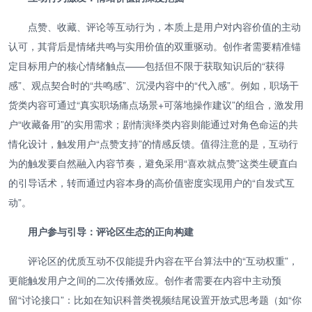
点赞、收藏、评论等互动行为，本质上是用户对内容价值的主动
认可，其背后是情绪共鸣与实用价值的双重驱动。创作者需要精准锚
定目标用户的核心情绪触点——包括但不限于获取知识后的“获得
感”、观点契合时的“共鸣感”、沉浸内容中的“代入感”。例如，职场干
货类内容可通过“真实职场痛点场景+可落地操作建议”的组合，激发用
户“收藏备用”的实用需求；剧情演绎类内容则能通过对角色命运的共
情化设计，触发用户“点赞支持”的情感反馈。值得注意的是，互动行
为的触发要自然融入内容节奏，避免采用“喜欢就点赞”这类生硬直白
的引导话术，转而通过内容本身的高价值密度实现用户的“自发式互
动”。
用户参与引导：评论区生态的正向构建
评论区的优质互动不仅能提升内容在平台算法中的“互动权重”，
更能触发用户之间的二次传播效应。创作者需要在内容中主动预
留“讨论接口”：比如在知识科普类视频结尾设置开放式思考题（如“你