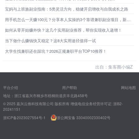
宝妈与上班族副业指南：5类灵活方向，稳健开启增收与自我成长之路
用手机怎么一天赚100元？分享本人实操的3个靠谱兼职副业项目，新手也能快速上手，内附详细教程！
如何从零开始赚外快？这几个实用副业推荐，帮你实现收入递增！
当下做什么赚钱快又稳定？这8大实用途径值得一试
大学生找兼职还在踩坑？2026正规兼职平台TOP10推荐！
出自：集客圈小编Z
平台介绍
用户帮助
网站地图
地址：浙江省嘉兴市桐乡市梧桐街道庆丰北路458号
© 2025 嘉兴云推科技有限公司 版权所有
增值电信业务经营许可证: 浙B2-
20241151
浙ICP备2023027554号-1
浙公网安备 33040002330402号