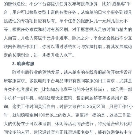
的赚钱途径。不少平台都提供任务发布与接单服务，比如“必集客”平
台，用户可以接取类型丰富的各类任务，从简单的日常小事务到颇具
挑战性的专项项目应有尽有。单个任务的报酬从几十元到几百元不
等，根据任务难度和耗时有所区别。对于愿意投入足够时间与精力的
人而言，月收入突破千元并非难事。除此之外，平台还会推出不少互
联网长期合作项目，你可以通过系统学习与实操打磨，将其发展成稳
定的长期副业，进一步提升收入水平。
3. 晚班客服
随着电商行业的蓬勃发展，越来越多的在线客服岗位开始增设夜
班客服需求。多数电商平台与品牌都有夜间客服的用工需求，尤其是
各类外包客服岗位（比如知名电商平台的外包客服岗）。你只需一部
手机和一副耳机，就能处理快递查询、售后问题解答等各类用户咨
询。这类工作时间灵活自由，时薪大致在15-25元区间，只需工作4小
时，就能稳稳拿到100元以上的收入。更值得一提的是，这类工作最
大的优势在于可以和追剧、休闲等活动同步进行，特别适合碎片化时
间较多的人群。建议通过官方正规渠道报名参与，能有效避免被中介