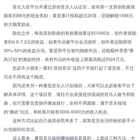
首次入驻平台并通过原创音乐人认证后，发布第一支原创歌曲就
能拿到88元的现金奖励；要是累计投稿超过20首，还能解锁1588元
的大额奖励金。
除此之外，每首原创歌曲的有效播放量达到1000次，创作者就能
拿到4.6-7.2元的收益；如果作品被平台会员收听，创作者还能获得
30%-50%的收益分润。要是和平台签约独家作品，还能额外享受“乘
风计划”的激励扶持，单首作品的年收益上限最高能达到24万元。
想必不少朋友一看到“原创音乐”这四个字就打起了退堂鼓，不过
完全不用有这个顾虑。
因为还有另一种番茄音乐人计划项目，大家可以去必集客平台了
解具体详情。这个项目里，项目方会直接提供现成的音乐人账号和歌
曲，你只需要负责操作播放就行，全程不用露脸，属于音乐领域
的“搬砖”玩法，单机每月能有3000-5000元的收入机会。
这种方式比起自己做原创简单多了，就算是完全没经验的新手小
白也能轻松尝试。
这么看来，番茄音乐版能赚钱确实是真的，上面这三种方法，大