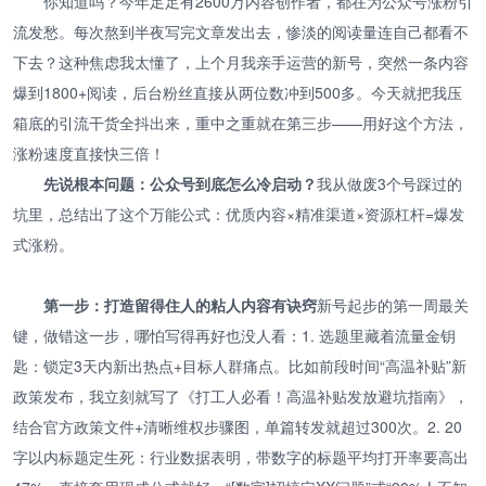
你知道吗？今年足足有2600万内容创作者，都在为公众号涨粉引
流发愁。每次熬到半夜写完文章发出去，惨淡的阅读量连自己都看不
下去？这种焦虑我太懂了，上个月我亲手运营的新号，突然一条内容
爆到1800+阅读，后台粉丝直接从两位数冲到500多。今天就把我压
箱底的引流干货全抖出来，重中之重就在第三步——用好这个方法，
涨粉速度直接快三倍！
先说根本问题：公众号到底怎么冷启动？
我从做废3个号踩过的
坑里，总结出了这个万能公式：优质内容×精准渠道×资源杠杆=爆发
式涨粉。
第一步：打造留得住人的粘人内容有诀窍
新号起步的第一周最关
键，做错这一步，哪怕写得再好也没人看：1. 选题里藏着流量金钥
匙：锁定3天内新出热点+目标人群痛点。比如前段时间“高温补贴”新
政策发布，我立刻就写了《打工人必看！高温补贴发放避坑指南》，
结合官方政策文件+清晰维权步骤图，单篇转发就超过300次。2. 20
字以内标题定生死：行业数据表明，带数字的标题平均打开率要高出