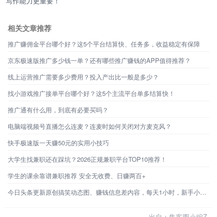
写作能力更重要！
相关文章推荐
推广赚佣金平台哪个好？这5个平台结算快、任务多，收益稳定有保障
京东极速版推广多少钱一单？还有哪些推广赚钱的APP值得推荐？
线上运营推广需要多少费用？投入产出比一般是多少？
找小游戏推广接单平台哪个好？这5个主流平台单多结算快！
推广通有什么用，到底有必要买吗？
电脑端视频号直播怎么连麦？连麦时如何关闭对方麦克风？
快手极速版一天赚50元的实用小技巧
大学生找兼职还在踩坑？2026正规兼职平台TOP10推荐！
学生的课余靠谱兼职推荐 安全无收费、日赚两百+
今日头条更新原创搞笑动态图、赚钱信息差内容，每天1小时，新手小白也能做！
出自：集客圈小编Z