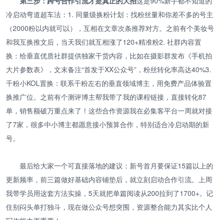
第三步：跨号合作引流才是真正的大招
这是90%新手都不知道的
冷启动弯道超车法：1. 同量级换粉计划：找粉丝量和你差不多的号主
（2000粉以内就可以），互相在文章次条推荐对方。之前有个美妆号
和我互换推文后，当天我们就互相涨了120+精准粉2. 社群内容置
换：给垂直优质社群提供独家干货内容，比如在摄影群发布《手机拍
大片参数表》，文末备注“首发于XX公众号”，粉丝转化率高达40%3.
千粉小KOL置换：联系千粉左右的垂直领域博主，用免费产品体验置
换推广位。之前有个测评博主帮我带了我的课程链接，直接转化87
单，销售额破万重点来了！这些合作资源我在必集客平台一周就对接
了7家，很多中小博主都愿意接小预算合作，特别适合冷启动期的新
号。
最后给大家一个可直接落地的建议：新号首月要保证15篇以上的
更新频率，前三篇做好基础内容铺垫后，就立刻启动合作引流。上周
我带学员用这套方法实操，5天就把单篇阅读从200拉到了1700+。记
住别闷头单打独斗，现在做公众号想突围，资源整合能力其实比个人