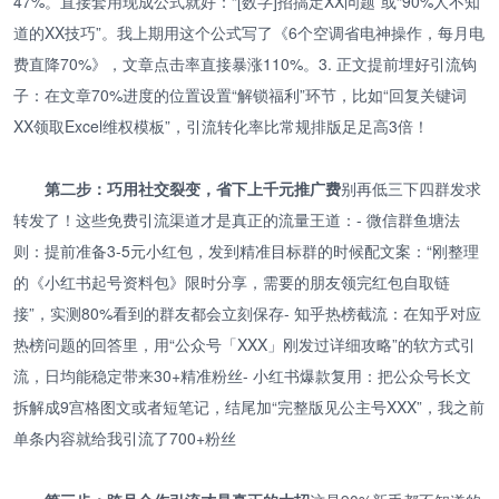
47%。直接套用现成公式就好：“[数字]招搞定XX问题”或“90%人不知
道的XX技巧”。我上期用这个公式写了《6个空调省电神操作，每月电
费直降70%》，文章点击率直接暴涨110%。3. 正文提前埋好引流钩
子：在文章70%进度的位置设置“解锁福利”环节，比如“回复关键词
XX领取Excel维权模板”，引流转化率比常规排版足足高3倍！
第二步：巧用社交裂变，省下上千元推广费
别再低三下四群发求
转发了！这些免费引流渠道才是真正的流量王道：- 微信群鱼塘法
则：提前准备3-5元小红包，发到精准目标群的时候配文案：“刚整理
的《小红书起号资料包》限时分享，需要的朋友领完红包自取链
接”，实测80%看到的群友都会立刻保存- 知乎热榜截流：在知乎对应
热榜问题的回答里，用“公众号「XXX」刚发过详细攻略”的软方式引
流，日均能稳定带来30+精准粉丝- 小红书爆款复用：把公众号长文
拆解成9宫格图文或者短笔记，结尾加“完整版见公主号XXX”，我之前
单条内容就给我引流了700+粉丝