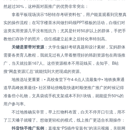
然超过30%，这种面对面推广的优势非常突出：
拿着平板现场演示“5秒转存考研资料包”，用户能直观看到完整真
实的操作流程；在写字楼茶水间做扫码领PPT模板的活动，白领们对
这类实用资源几乎没有抵抗力；尤其是针对50岁以上的群体，手把手
教他们存孙子的照片，信任感建立起来之后转化率特别高。
关键是要带对资源
：大学生偏好考研真题和设计素材，宝妈群体
需要各类育儿教程，我就见过有人带着整理好的韩剧资源包在商场推
广，当天就拉新167人。这些资源根本不用花钱买，去知乎、B站
搜“网盘资源汇总”就能找到大把现成的资源。
地推选址更重要：• 高校食堂下午4-6点人流最集中• 地铁换乘通
道早高峰效果最佳• 社区驿站傍晚取快递时顺便推广推广的时候记得
准备些小礼物，文具袋或手机支架成本不到1块钱，就能提升50%的
用户参与率。
不过地推确实辛苦，早上扛物料布置，白天不停开口引流，用不
了三天嗓子就哑了。想做更轻松的模式，线上推广更适合长期操作：
抖音快手推广实例
：直接发“PS插件安装包”的演示视频，关联网