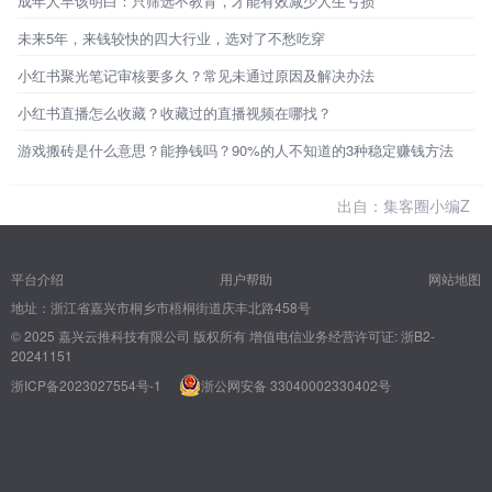
成年人早该明白：只筛选不教育，才能有效减少人生亏损
未来5年，来钱较快的四大行业，选对了不愁吃穿
小红书聚光笔记审核要多久？常见未通过原因及解决办法
小红书直播怎么收藏？收藏过的直播视频在哪找？
游戏搬砖是什么意思？能挣钱吗？90%的人不知道的3种稳定赚钱方法
出自：集客圈小编Z
平台介绍
用户帮助
网站地图
地址：浙江省嘉兴市桐乡市梧桐街道庆丰北路458号
© 2025 嘉兴云推科技有限公司 版权所有
增值电信业务经营许可证: 浙B2-
20241151
浙ICP备2023027554号-1
浙公网安备 33040002330402号