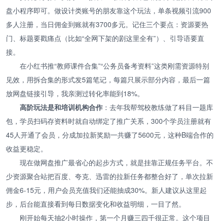
盘小程序即可。做设计类账号的朋友靠这个玩法，单条视频引流900
多人注册，当日佣金到账就有3700多元。记住三个要点：资源要热
门、标题要戳痛点（比如“全网下架的剧这里全有”）、引导语要直
接。
在小红书推“教师课件合集”“公务员备考资料”这类刚需资源特别
见效，用拆合集的形式发5篇笔记，每篇只展示部分内容，最后一篇
放网盘链接引导，我亲测过转化率能到18%。
高阶玩法是和培训机构合作
：去年我帮驾校教练做了科目一题库
包，学员扫码存资料时就自动绑定了推广关系，300个学员注册就有
45人开通了会员，分成加拉新奖励一共赚了5600元，这种B端合作的
收益更稳定。
现在做网盘推广最省心的起步方式，就是挂靠正规任务平台。不
少资源聚合站把百度、夸克、迅雷的拉新任务都整合好了，单次拉新
佣金6-15元，用户会员充值我们还能抽成30%。新人建议从这里起
步，后台能直接看到每日数据变化和收益明细，一目了然。
刚开始每天抽2小时操作，第一个月赚三四千很正常。这个项目