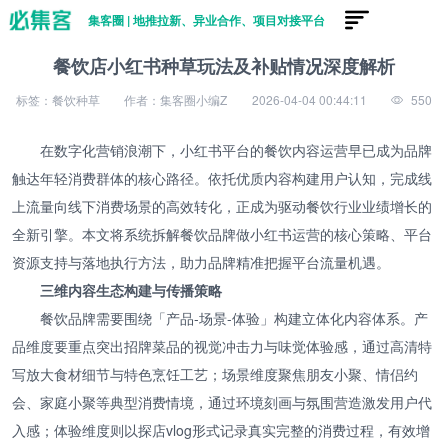
集客圈 | 地推拉新、异业合作、项目对接平台
餐饮店小红书种草玩法及补贴情况深度解析
标签：餐饮种草
作者：集客圈小编Z
2026-04-04 00:44:11
550
在数字化营销浪潮下，小红书平台的餐饮内容运营早已成为品牌
触达年轻消费群体的核心路径。依托优质内容构建用户认知，完成线
上流量向线下消费场景的高效转化，正成为驱动餐饮行业业绩增长的
全新引擎。本文将系统拆解餐饮品牌做小红书运营的核心策略、平台
资源支持与落地执行方法，助力品牌精准把握平台流量机遇。
三维内容生态构建与传播策略
餐饮品牌需要围绕「产品-场景-体验」构建立体化内容体系。产
品维度要重点突出招牌菜品的视觉冲击力与味觉体验感，通过高清特
写放大食材细节与特色烹饪工艺；场景维度聚焦朋友小聚、情侣约
会、家庭小聚等典型消费情境，通过环境刻画与氛围营造激发用户代
入感；体验维度则以探店vlog形式记录真实完整的消费过程，有效增