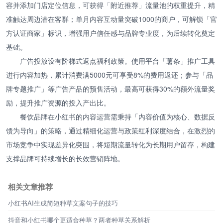
容并添加门店定位信息，可获得「附近推荐」流量池的权重提升，精
准触达周边潜在客群；单月内容互动量突破1000的商户，可解锁「官
方认证商家」标识，增强用户信任感与品牌专业度，为后续转化奠定
基础。
广告投放设有阶梯式返点福利政策。使用平台「薯条」推广工具
进行内容加热，累计消费满5000元可享受8%的费用返还；参与「品
牌专题推广」等广告产品的预售活动，最高可获得30%的额外流量奖
励，提升推广资源的投入产出比。
餐饮品牌在小红书的内容运营需秉持「内容价值为核心、数据反
馈为导向」的策略，通过精细化运营与政策红利深度结合，在激烈的
市场竞争中实现差异化突围，将短期流量转化为长期用户留存，构建
支撑品牌可持续增长的长效营销阵地。
相关文章推荐
小红书AI生成简短种草文案句子的技巧
抖音和小红书哪个更适合种草？两者种草关系解析