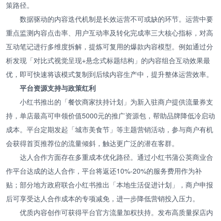
策路径。
数据驱动的内容迭代机制是长效运营不可或缺的环节。运营中要
重点监测内容点击率、用户互动率及转化完成率三大核心指标，对高
互动笔记进行多维度拆解，提炼可复用的爆款内容模型。例如通过分
析发现「对比式视觉呈现+悬念式标题结构」的内容组合互动效果最
优，即可快速将该模式复制到后续内容生产中，提升整体运营效率。
平台资源支持与政策红利
小红书推出的「餐饮商家扶持计划」为新入驻商户提供流量券支
持，单店最高可申领价值5000元的推广资源包，帮助品牌降低冷启动
成本。平台定期发起「城市美食节」等主题营销活动，参与商户有机
会获得首页推荐位的流量倾斜，触达更广泛的潜在客群。
达人合作方面存在多重成本优化路径。通过小红书蒲公英商业合
作平台达成的达人合作，平台将返还10%-20%的服务费用作为补
贴；部分地方政府联合小红书推出「本地生活促进计划」，商户申报
后可享受达人合作成本的专项减免，进一步降低营销投入压力。
优质内容创作可获得平台官方流量加权扶持。发布高质量探店内