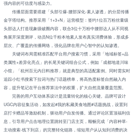
强内容的可信度与感染力。
传播层面需要搭建「头部引爆-腰部深化-素人渗透」的分层传播
金字塔结构。推荐采用「1+3+N」运营模型：签约1位百万粉丝量级
头部达人打造现象级破圈内容，联合3位十万粉中腰部达人从不同视
角展开深度测评，动员N位千粉本地素人发布真实消费体验，形成多
层次、广覆盖的传播网络，强化品牌在用户心智中的认知渗透。
关键词布局需精准匹配平台用户搜索习惯，采用「地域标签+品
类属性+差异化亮点」的长尾关键词组合公式，例如「成都地道川味
小馆」「杭州百元内日料推荐」就是典型的高适配案例。同时需实时
追踪小红书搜索下拉词与热门话题榜单，将高热度标签自然融入内
容，提升笔记在平台推荐算法中的权重，扩大自然流量覆盖范围。
完善的用户互动体系设计是流量转化的核心关键。品牌可设计
UGC内容征集活动，如发起#我的私藏美食地图#话题挑战，设置到
店打卡赠品等激励机制，驱动用户自发传播。通过评论区置顶福利信
息，引导用户点击地理位置跳转至门店主页，顺畅完成「内容种草-
主动搜索-线下到店」的完整转化链路，缩短用户从认知到消费的决