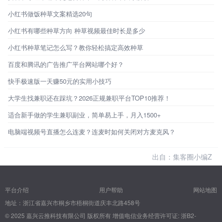
小红书做饭种草文案精选20句
小红书有哪些种草方向 种草视频最佳时长是多少
小红书种草笔记怎么写？教你轻松搞定高效种草
百度和腾讯的广告推广平台网站哪个好？
快手极速版一天赚50元的实用小技巧
大学生找兼职还在踩坑？2026正规兼职平台TOP10推荐！
适合新手做的学生兼职副业，简单易上手，月入1500+
电脑端视频号直播怎么连麦？连麦时如何关闭对方麦克风？
出自：集客圈小编Z
平台介绍
用户帮助
网站地图
地址：浙江省嘉兴市桐乡市梧桐街道庆丰北路458号
© 2025 嘉兴云推科技有限公司 版权所有
增值电信业务经营许可证: 浙B2-