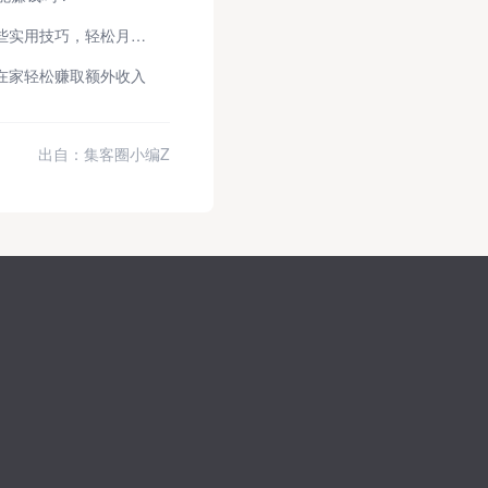
游戏搬砖项目靠谱吗？新手掌握这些实用技巧，轻松月入3000+
在家轻松赚取额外收入
出自：集客圈小编Z