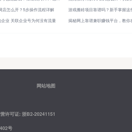
发网店怎么开？5步操作流程详解
企业 关联企业号为何没有流量
揭秘网上靠谱兼职赚钱平台，教你
网站地图
可证: 浙B2-20241151
402号