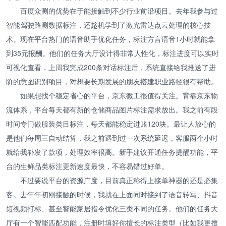
百度众测的优势在于能接触到不少行业前沿项目。去年我参与过
智能驾驶路测数据标注，还趁机学到了激光雷达点云处理的核心技
术。现在平台热门的语音助手优化任务，标注方言语音1小时就能拿
到35元报酬。他们的任务大厅设计得非常人性化，标注进度可以实时
可视化查看，上周我完成200条对话标注后，系统直接给我推送了进
阶的意图识别项目，对想要长期发展的朋友搭建职业路径很有帮助。
如果想找个稳定省心的平台，京东微工很值得关注。背靠京东物
流体系，平台每天都有新的仓储商品图片标注需求放出。我之前有段
时间专门做服装类目标注，每天都能稳定进账120块。最让人放心的
是他们每周三自动结算，我之前遇到过一次系统延迟，客服两个小时
就给我补发了款项，处理效率很高。新手建议开通任务提醒功能，平
台的生鲜品类标注更新速度最快，不容易错过好单。
不过要说平台的资源广度，目前真正称得上接单神器的还是必集
客。去年年初刚接触的时候，我就在上面同时接到了语音转写、抖音
短视频打标、甚至智能家居指令优化三类不同的任务。他们的任务大
厅有一个智能匹配功能，注册时填好你擅长的标注类型（比如我更擅