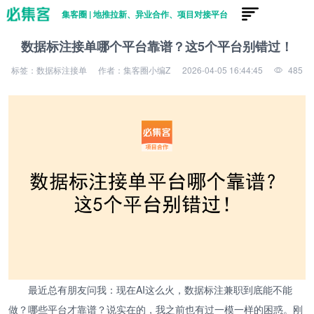
集客圈 | 地推拉新、异业合作、项目对接平台
数据标注接单哪个平台靠谱？这5个平台别错过！
标签：数据标注接单
作者：集客圈小编Z
2026-04-05 16:44:45
485
最近总有朋友问我：现在AI这么火，数据标注兼职到底能不能
做？哪些平台才靠谱？说实在的，我之前也有过一模一样的困惑。刚