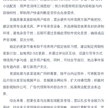
小说配音：用声音演绎江湖恩怨”；简介则需简明呈现内容框架与内
容独特性，帮助用户快速判断是否符合自身需求。
音频质量直接影响用户留存，需从硬件与环境两方面严格把控。
建议使用专业麦克风、声卡等录音设备，并选择隔音效果良好的录制
环境，避免杂音干扰；后期可通过音频处理软件优化音质，确保成品
声音清晰、层次分明。
稳定的更新节奏有助于培养用户固定收听习惯。建议制定周期性
更新计划，如每周2-3次更新，并通过评论区互动、话题引导等方式
增强用户参与感，提升用户黏性。同时，可结合节假日、热点事件策
划专题内容，吸引新用户关注。
资源拓展与多渠道推广同样重要。除平台内运营外，可将配音作
品片段分发至短视频平台、音频聚合网站等，扩大传播范围；积极对
接影视制作公司、广告代理商等外部合作方，拓展商业配音业务边
界。
综合来看，想要在喜马拉雅实现配音变现，需以扎实专业能力为
基础，结合多元变现路径与精细化运营策略。持续打磨配音水平，坚