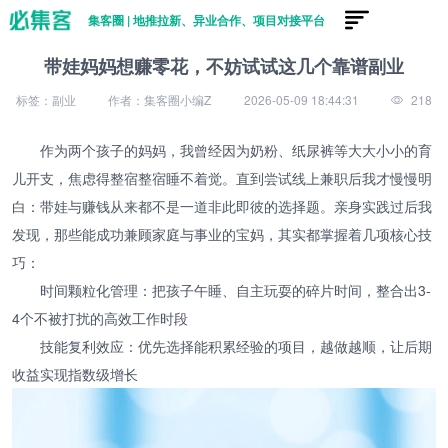
集客圈 | 地推拉新、异业合作、项目对接平台
带娃妈妈想赚零花，不妨试试这几个靠谱副业
标签：副业
作者：集客圈小编Z
2026-05-09 18:44:31
218
作为两个孩子的妈妈，我曾经因为奶粉、纸尿裤等大大小小的育
儿开支，焦虑得整宿整宿睡不着觉。直到尝试线上兼职后我才慢慢明
白：带娃与赚钱从来都不是一道非此即彼的选择题。亲身实践过后我
发现，那些能成功兼顾家庭与事业的宝妈，其实都掌握着几项核心技
巧：
时间颗粒化管理：把孩子午睡、自主玩耍的碎片时间，整合出3-
4个不被打扰的高效工作时段
技能复利效应：优先选择能积累经验的项目，越做越顺，让后期
收益实现指数级增长