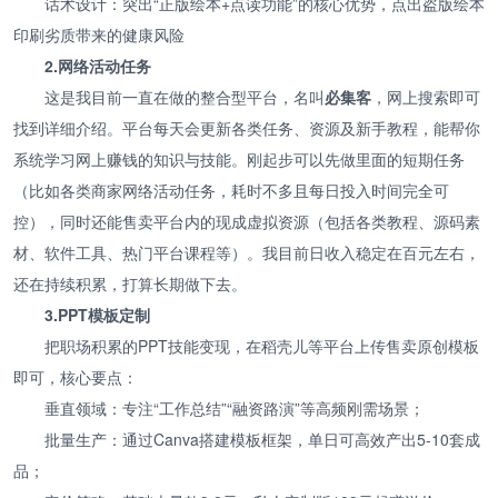
话术设计：突出“正版绘本+点读功能”的核心优势，点出盗版绘本
印刷劣质带来的健康风险
2.网络活动任务
这是我目前一直在做的整合型平台，名叫
必集客
，网上搜索即可
找到详细介绍。平台每天会更新各类任务、资源及新手教程，能帮你
系统学习网上赚钱的知识与技能。刚起步可以先做里面的短期任务
（比如各类商家网络活动任务，耗时不多且每日投入时间完全可
控），同时还能售卖平台内的现成虚拟资源（包括各类教程、源码素
材、软件工具、热门平台课程等）。我目前日收入稳定在百元左右，
还在持续积累，打算长期做下去。
3.PPT模板定制
把职场积累的PPT技能变现，在稻壳儿等平台上传售卖原创模板
即可，核心要点：
垂直领域：专注“工作总结”“融资路演”等高频刚需场景；
批量生产：通过Canva搭建模板框架，单日可高效产出5-10套成
品；