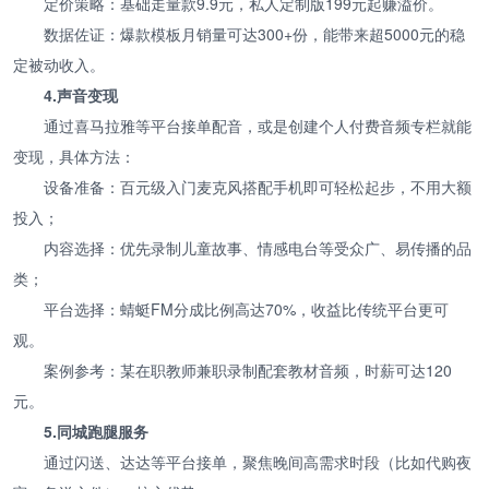
定价策略：基础走量款9.9元，私人定制版199元起赚溢价。
数据佐证：爆款模板月销量可达300+份，能带来超5000元的稳
定被动收入。
4.声音变现
通过喜马拉雅等平台接单配音，或是创建个人付费音频专栏就能
变现，具体方法：
设备准备：百元级入门麦克风搭配手机即可轻松起步，不用大额
投入；
内容选择：优先录制儿童故事、情感电台等受众广、易传播的品
类；
平台选择：蜻蜓FM分成比例高达70%，收益比传统平台更可
观。
案例参考：某在职教师兼职录制配套教材音频，时薪可达120
元。
5.同城跑腿服务
通过闪送、达达等平台接单，聚焦晚间高需求时段（比如代购夜