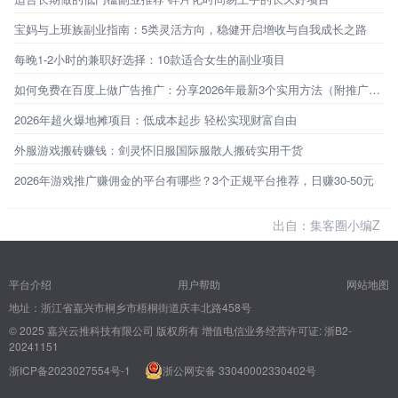
宝妈与上班族副业指南：5类灵活方向，稳健开启增收与自我成长之路
每晚1-2小时的兼职好选择：10款适合女生的副业项目
如何免费在百度上做广告推广：分享2026年最新3个实用方法（附推广指南）
2026年超火爆地摊项目：低成本起步 轻松实现财富自由
外服游戏搬砖赚钱：剑灵怀旧服国际服散人搬砖实用干货
2026年游戏推广赚佣金的平台有哪些？3个正规平台推荐，日赚30-50元
出自：集客圈小编Z
平台介绍
用户帮助
网站地图
地址：浙江省嘉兴市桐乡市梧桐街道庆丰北路458号
© 2025 嘉兴云推科技有限公司 版权所有
增值电信业务经营许可证: 浙B2-
20241151
浙ICP备2023027554号-1
浙公网安备 33040002330402号