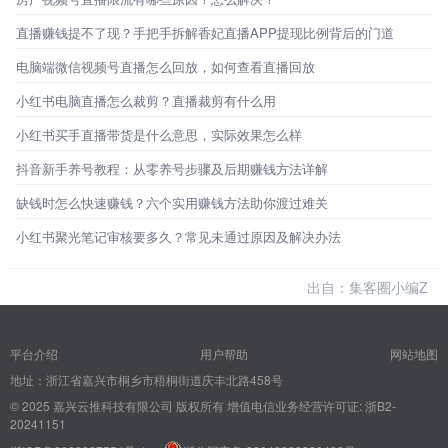
直播赚钱提不了现？手把手拆解香妃直播APP提现比例背后的门道
电脑端微信视频号直播怎么回放，如何查看直播回放
小红书电脑直播怎么裁剪？直播裁剪有什么用
小红书买手直播带货是什么意思，实际效果怎么样
抖音新手养号教程：从零养号步骤及后期赚钱方法详解
缺钱时怎么快速赚钱？六个实用赚钱方法助你渡过难关
小红书聚光笔记审核要多久？常见未通过原因及解决办法
出自：集客圈小编Z
平台介绍
用户帮助
网站地图
地址：浙江省嘉兴市桐乡市梧桐街道庆丰北路458号
© 2025 嘉兴云推科技有限公司 版权所有
增值电信业务经营许可证: 浙B2-
20241151