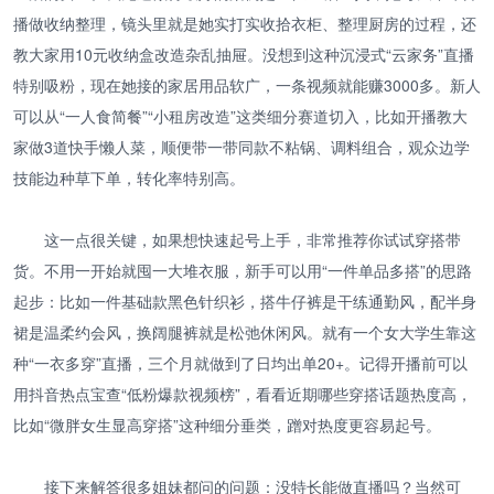
播做收纳整理，镜头里就是她实打实收拾衣柜、整理厨房的过程，还
教大家用10元收纳盒改造杂乱抽屉。没想到这种沉浸式“云家务”直播
特别吸粉，现在她接的家居用品软广，一条视频就能赚3000多。新人
可以从“一人食简餐”“小租房改造”这类细分赛道切入，比如开播教大
家做3道快手懒人菜，顺便带一带同款不粘锅、调料组合，观众边学
技能边种草下单，转化率特别高。
这一点很关键，如果想快速起号上手，非常推荐你试试穿搭带
货。不用一开始就囤一大堆衣服，新手可以用“一件单品多搭”的思路
起步：比如一件基础款黑色针织衫，搭牛仔裤是干练通勤风，配半身
裙是温柔约会风，换阔腿裤就是松弛休闲风。就有一个女大学生靠这
种“一衣多穿”直播，三个月就做到了日均出单20+。记得开播前可以
用抖音热点宝查“低粉爆款视频榜”，看看近期哪些穿搭话题热度高，
比如“微胖女生显高穿搭”这种细分垂类，蹭对热度更容易起号。
接下来解答很多姐妹都问的问题：没特长能做直播吗？当然可