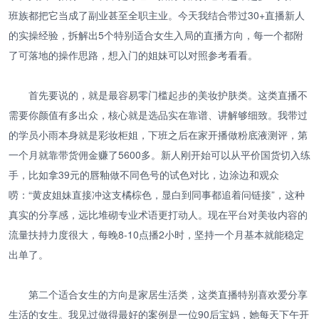
班族都把它当成了副业甚至全职主业。今天我结合带过30+直播新人
的实操经验，拆解出5个特别适合女生入局的直播方向，每一个都附
了可落地的操作思路，想入门的姐妹可以对照参考看看。
首先要说的，就是最容易零门槛起步的美妆护肤类。这类直播不
需要你颜值有多出众，核心就是选品实在靠谱、讲解够细致。我带过
的学员小雨本身就是彩妆柜姐，下班之后在家开播做粉底液测评，第
一个月就靠带货佣金赚了5600多。新人刚开始可以从平价国货切入练
手，比如拿39元的唇釉做不同色号的试色对比，边涂边和观众
唠：“黄皮姐妹直接冲这支橘棕色，显白到同事都追着问链接”，这种
真实的分享感，远比堆砌专业术语更打动人。现在平台对美妆内容的
流量扶持力度很大，每晚8-10点播2小时，坚持一个月基本就能稳定
出单了。
第二个适合女生的方向是家居生活类，这类直播特别喜欢爱分享
生活的女生。我见过做得最好的案例是一位90后宝妈，她每天下午开