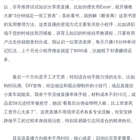
以，非常推荐试试知识分享类直播。比如你擅长用Excel，就开播教
大家“3分钟搞定一张工资表”；喜欢看书，就拆解《断舍离》这类书里
的实用整理方法。这类直播的变现方式主要靠关联小程序，比如讲职
场干货的时候挂简历模板，讲育儿知识的时候挂早教课程，只要有用
户点击你就能拿到分成。我认识一位英语老师，每天只播15分钟单词
记忆法，上个月光小程序佣金就提了8000多，比她线下补课赚得还
多。
最后一个方向是手工才艺类，特别适合动手能力强的女生。比如
钩织玩偶、DIY首饰，你边做边和观众聊制作的小技巧，成品直接挂
小黄车就能卖。我有个学员做直播串珠手链，材料成本不到10元，成
品卖59元还经常被抢空，她说“看着后台佣金哗哗入账，比上班拿死
工资开心太多了”。这类直播不用强求话术有多专业流畅，你安安静
静做手工的过程本身就很治愈，特别容易吸引志同道合的精准粉丝。
其实选直播方向根本不用纠结，核心就是：启动比完美更重要。