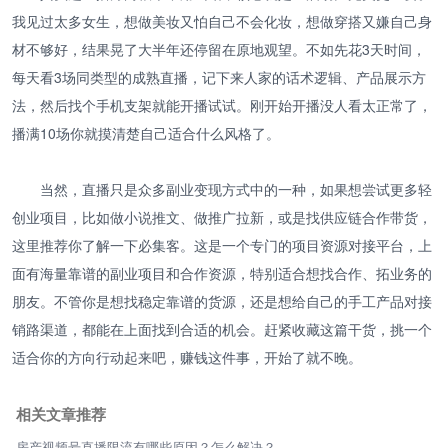
我见过太多女生，想做美妆又怕自己不会化妆，想做穿搭又嫌自己身
材不够好，结果晃了大半年还停留在原地观望。不如先花3天时间，
每天看3场同类型的成熟直播，记下来人家的话术逻辑、产品展示方
法，然后找个手机支架就能开播试试。刚开始开播没人看太正常了，
播满10场你就摸清楚自己适合什么风格了。
当然，直播只是众多副业变现方式中的一种，如果想尝试更多轻
创业项目，比如做小说推文、做推广拉新，或是找供应链合作带货，
这里推荐你了解一下必集客。这是一个专门的项目资源对接平台，上
面有海量靠谱的副业项目和合作资源，特别适合想找合作、拓业务的
朋友。不管你是想找稳定靠谱的货源，还是想给自己的手工产品对接
销路渠道，都能在上面找到合适的机会。赶紧收藏这篇干货，挑一个
适合你的方向行动起来吧，赚钱这件事，开始了就不晚。
相关文章推荐
房产视频号直播限流有哪些原因？怎么解决？