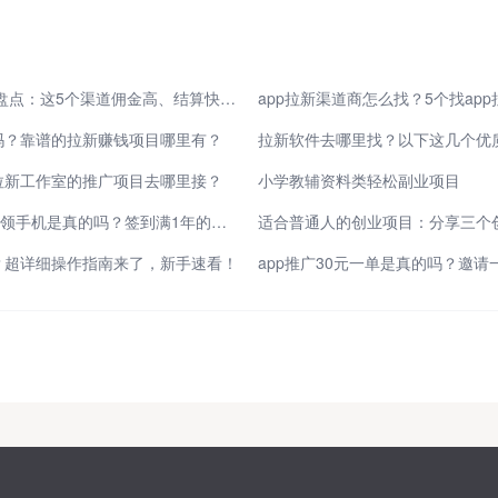
2026年最新拉新平台盘点：这5个渠道佣金高、结算快，新手也能轻松日赚200+
吗？靠谱的拉新赚钱项目哪里有？
拉新工作室的推广项目去哪里接？
小学教辅资料类轻松副业项目
快手极速版签到365天领手机是真的吗？签到满1年的亲身经历，为你揭秘真相！
适合普通人的创业项目：分享三个
？超详细操作指南来了，新手速看！