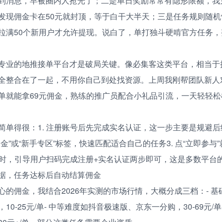
到消息，早被圈内人抢光了；二是单日奖励常常有隐形限额，我
发现佣金卡在50元就封顶，等于白干大半天；三是任务规则随
拉满50个新用户才允许提现。说白了，单打独斗硬啃官方任务
专业的地推接单平台才是破局关键。像必集客这类平台，相当于
全整合在了一起，不用你自己到处找资源。上周我刚帮团队新人
单就能拿69元佣金，熟练的推广员配合小礼品引流，一天轻轻
简单得很：1. 注册账号后先完成实名认证，这一步主要是规避后续
金”或“新手专区”标签，快速匹配适合自己的任务3. 点“立即参与
广时，引导用户扫码完成注册+实名认证两步即可，这是多数平台的
据，任务达标后自动结算佣金
心的佣金，我结合2026年实测的市场行情，大概分成三档：- 
10-25元/单- 中等难度如抖音极速版、京东一分购，30-69元/