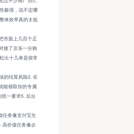
见过不少推广员忙
机性极强，说不定哪
，整体效率真的太低
把市面上几百个正
对接了京东一分购
松松出十几单是很常
的结算风险2. 在
”就能领取你的专属
统一要求5. 后台
基础任务像支付宝生
单- 高价值任务像企