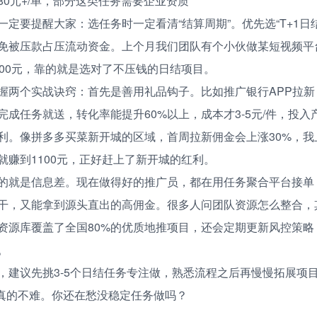
80元+/单，部分这类任务需要企业资质
一定要提醒大家：选任务时一定看清“结算周期”。优先选“T+1日
免被压款占压流动资金。上个月我们团队有个小伙做某短视频平
300元，靠的就是选对了不压钱的日结项目。
握两个实战诀窍：首先是善用礼品钩子。比如推广银行APP拉新
完成任务就送，转化率能提升60%以上，成本才3-5元/件，投
利。像拼多多买菜新开城的区域，首周拉新佣金会上涨30%，我
就赚到1100元，正好赶上了新开城的红利。
的就是信息差。现在做得好的推广员，都在用任务聚合平台接单
干，又能拿到源头直出的高佣金。很多人问团队资源怎么整合，
资源库覆盖了全国80%的优质地推项目，还会定期更新风控策略
。
，建议先挑3-5个日结任务专注做，熟悉流程之后再慢慢拓展项
0+真的不难。你还在愁没稳定任务做吗？