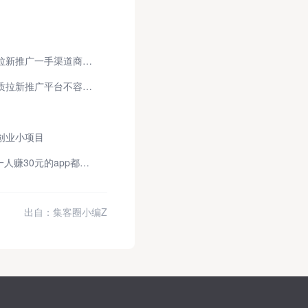
app拉新渠道商怎么找？5个找app拉新推广一手渠道商的实用途径
拉新软件去哪里找？以下这几个优质拉新推广平台不容错过
创业小项目
app推广30元一单是真的吗？邀请一人赚30元的app都有哪些？
出自：集客圈小编Z