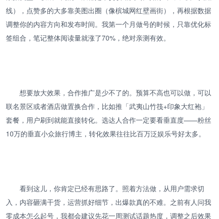
线），点赞多的大多靠美图出圈（像槟城网红壁画街），再根据数据
调整你的内容方向和发布时间。我第一个月做号的时候，只靠优化标
签组合，笔记整体阅读量就涨了70%，绝对亲测有效。
想要放大效果，合作推广是少不了的。预算不高也可以做，可以
联名景区或者酒店做置换合作，比如推「武夷山竹筏+印象大红袍」
套餐，用户刷到就能直接转化。选达人合作一定要看垂直度——粉丝
10万的垂直小众旅行博主，转化效果往往比百万泛娱乐号好太多。
看到这儿，你肯定已经有思路了。照着方法做，从用户需求切
入，内容砸满干货，运营抓好细节，出爆款真的不难。之前有人问我
零成本怎么起号，我都会建议先花一周测试话题热度，调整之后效果