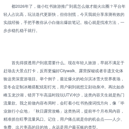
都2026年了，做小红书旅游推广到底怎么做才能火出圈？平台年
轻人占比高，玩法迭代更新快，但你别慌，今天我就分享亲测有效的
实战经验，手把手教你从小白做出爆款笔记。核心就是找准方法，一
步步稳扎稳干就行。
首先得摸透用户到底需要什么。现在年轻人旅游，早就不满足于
赶场去大景点打卡，反而更偏好Citywalk、露营探秘或者非遗文化体
验这类深度游项目。举个例子，最近爆火的哈尔滨冰雪大世界夜场，
亚冬会定制冰雕搭配炫彩灯光，用户刷到就想立刻动身冲。再比如赤
峰玉龙沙湖，错开下午高温时段玩UTV冲沙，这类内容天生就是热门
流量款。我之前做内容布局时，会盯着小红书热搜词找方向，像「毕
业旅行小众地」「秋日露营攻略」这类热词，提前半个月布局内容，
精准抓住旺季流量风口。记住，用户痛点就是你的机会点——人少、
免费、出片率高的目的地，永远是用户最买账的类型。