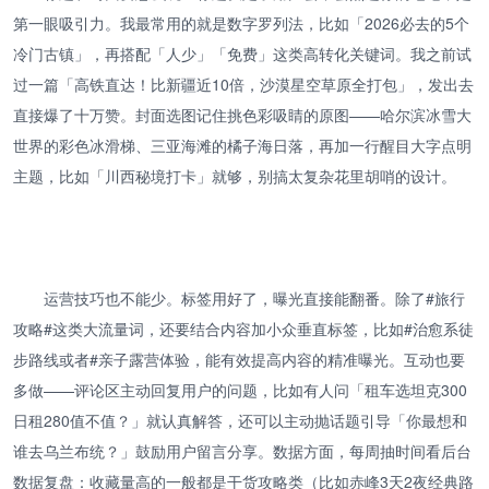
第一眼吸引力。我最常用的就是数字罗列法，比如「2026必去的5个
冷门古镇」，再搭配「人少」「免费」这类高转化关键词。我之前试
过一篇「高铁直达！比新疆近10倍，沙漠星空草原全打包」，发出去
直接爆了十万赞。封面选图记住挑色彩吸睛的原图——哈尔滨冰雪大
世界的彩色冰滑梯、三亚海滩的橘子海日落，再加一行醒目大字点明
主题，比如「川西秘境打卡」就够，别搞太复杂花里胡哨的设计。
运营技巧也不能少。标签用好了，曝光直接能翻番。除了#旅行
攻略#这类大流量词，还要结合内容加小众垂直标签，比如#治愈系徒
步路线或者#亲子露营体验，能有效提高内容的精准曝光。互动也要
多做——评论区主动回复用户的问题，比如有人问「租车选坦克300
日租280值不值？」就认真解答，还可以主动抛话题引导「你最想和
谁去乌兰布统？」鼓励用户留言分享。数据方面，每周抽时间看后台
数据复盘：收藏量高的一般都是干货攻略类（比如赤峰3天2夜经典路