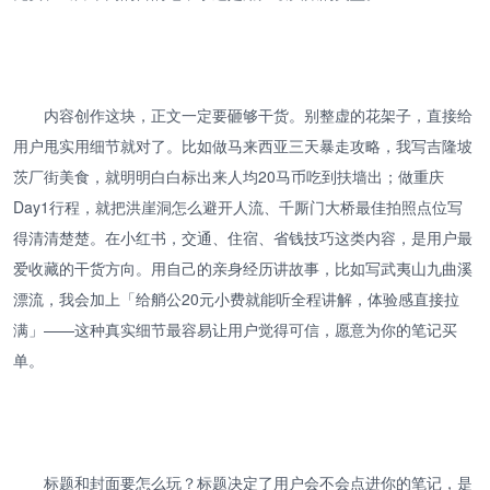
内容创作这块，正文一定要砸够干货。别整虚的花架子，直接给
用户甩实用细节就对了。比如做马来西亚三天暴走攻略，我写吉隆坡
茨厂街美食，就明明白白标出来人均20马币吃到扶墙出；做重庆
Day1行程，就把洪崖洞怎么避开人流、千厮门大桥最佳拍照点位写
得清清楚楚。在小红书，交通、住宿、省钱技巧这类内容，是用户最
爱收藏的干货方向。用自己的亲身经历讲故事，比如写武夷山九曲溪
漂流，我会加上「给艄公20元小费就能听全程讲解，体验感直接拉
满」——这种真实细节最容易让用户觉得可信，愿意为你的笔记买
单。
标题和封面要怎么玩？标题决定了用户会不会点进你的笔记，是