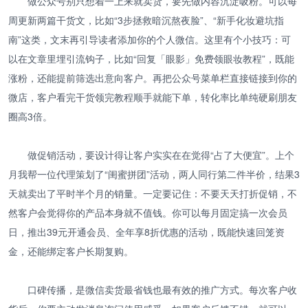
做公众号别只想着一上来就卖货，要先做内容沉淀吸粉。可以每
周更新两篇干货文，比如“3步拯救暗沉熬夜脸”、“新手化妆避坑指
南”这类，文末再引导读者添加你的个人微信。这里有个小技巧：可
以在文章里埋引流钩子，比如“回复「眼影」免费领眼妆教程”，既能
涨粉，还能提前筛选出意向客户。再把公众号菜单栏直接链接到你的
微店，客户看完干货领完教程顺手就能下单，转化率比单纯硬刷朋友
圈高3倍。
做促销活动，要设计得让客户实实在在觉得“占了大便宜”。上个
月我帮一位代理策划了“闺蜜拼团”活动，两人同行第二件半价，结果3
天就卖出了平时半个月的销量。一定要记住：不要天天打折促销，不
然客户会觉得你的产品本身就不值钱。你可以每月固定搞一次会员
日，推出39元开通会员、全年享8折优惠的活动，既能快速回笼资
金，还能绑定客户长期复购。
口碑传播，是微信卖货最省钱也最有效的推广方式。每次客户收