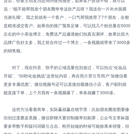
货后，你要主动发消息询问使用感受，如果客户反馈不错，就可以
说：“能不能帮我发个朋友圈夸夸这款产品呀？我送你一片补水面膜
当谢礼哦”。我之前就有一个客户，一口气帮我推荐了7个朋友，全都
是精准成交客户。如果你的推广预算足够，可以找几个粉丝量在5000
左右的中小美妆博主，免费送产品邀请她们拍真实测评，效果比投大
品牌广告好太多，我之前合作过一个博主，一条视频就带来了3000多
的销售额。
对了，现在抖音、快手的公域流量也别放过，可以拍点“化妆品
开箱”、“30秒化妆挑战”这类短内容，再在简介里引导用户“加微信看
更多专属优惠”。微信视频号还可以直接挂载微信小店，客户刷到就
能直接下单，上个月我有一条视频爆了，单条就赚了3000多。
这些方法看着简单，实际赢就赢在细节里：比如朋友圈发图要修
但别过度磨皮美颜，微信群聊天要控制频率别刷屏，公众号文章标题
要多带数字和疑问词吸引点击。刚开始做的时候可能效果来得慢，但