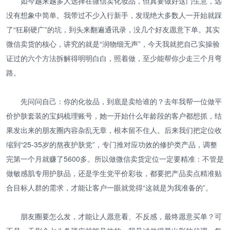
如今越来越多人选择在微信卖化妆品，但真要做好这门生意，远
没有想象中简单。我带过不少入行新手，发现绝大多数人一开始就踩
了“狂刷硬广”的坑，到头来翻遍通讯录，没几个好友愿意下单。其实
微信卖货的核心，讲究的就是“润物细无声”，今天我就把自己实操验
证过的六个方法拆解得明明白白，照着做，至少能帮你少走三个月弯
路。
先问问自己：你的化妆品，到底是卖给谁的？去年我帮一位做平
价护肤套装的宝妈梳理账号，她一开始什么年龄段的客户都想抓，结
果发出来的朋友圈内容杂乱无章，根本留不住人。后来我们把定位收
缩到“25-35岁的熬夜护肤党”，专门推对应功效的修护类产品，调整
完第一个月就赚了5600多。所以做微信卖货定位一定要精准：不管是
做敏感肌专用护肤品，还是学生党平价彩妆，都要把产品卖点精准贴
合目标人群的需求，才能让客户一眼就觉得“这就是为我准备的”。
朋友圈要怎么发，才能让人愿意看、不反感，最终愿意买单？可