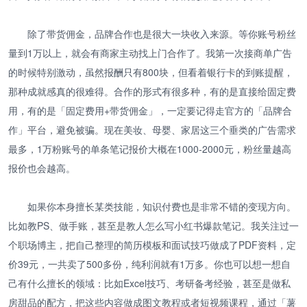
除了带货佣金，品牌合作也是很大一块收入来源。等你账号粉丝
量到1万以上，就会有商家主动找上门合作了。我第一次接商单广告
的时候特别激动，虽然报酬只有800块，但看着银行卡的到账提醒，
那种成就感真的很难得。合作的形式有很多种，有的是直接给固定费
用，有的是「固定费用+带货佣金」，一定要记得走官方的「品牌合
作」平台，避免被骗。现在美妆、母婴、家居这三个垂类的广告需求
最多，1万粉账号的单条笔记报价大概在1000-2000元，粉丝量越高
报价也会越高。
如果你本身擅长某类技能，知识付费也是非常不错的变现方向。
比如教PS、做手账，甚至是教人怎么写小红书爆款笔记。我关注过一
个职场博主，把自己整理的简历模板和面试技巧做成了PDF资料，定
价39元，一共卖了500多份，纯利润就有1万多。你也可以想一想自
己有什么擅长的领域：比如Excel技巧、考研备考经验，甚至是做私
房甜品的配方，把这些内容做成图文教程或者短视频课程，通过「薯