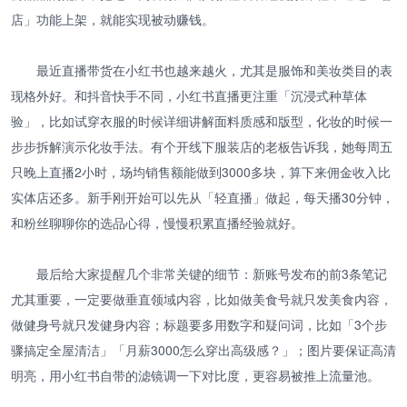
店」功能上架，就能实现被动赚钱。
最近直播带货在小红书也越来越火，尤其是服饰和美妆类目的表
现格外好。和抖音快手不同，小红书直播更注重「沉浸式种草体
验」，比如试穿衣服的时候详细讲解面料质感和版型，化妆的时候一
步步拆解演示化妆手法。有个开线下服装店的老板告诉我，她每周五
只晚上直播2小时，场均销售额能做到3000多块，算下来佣金收入比
实体店还多。新手刚开始可以先从「轻直播」做起，每天播30分钟，
和粉丝聊聊你的选品心得，慢慢积累直播经验就好。
最后给大家提醒几个非常关键的细节：新账号发布的前3条笔记
尤其重要，一定要做垂直领域内容，比如做美食号就只发美食内容，
做健身号就只发健身内容；标题要多用数字和疑问词，比如「3个步
骤搞定全屋清洁」「月薪3000怎么穿出高级感？」；图片要保证高清
明亮，用小红书自带的滤镜调一下对比度，更容易被推上流量池。