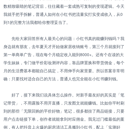
数精致吸睛的笔记背后，往往藏着一套成熟可复制的变现逻辑。今天
我就手把手拆解，普通人如何在小红书把流量实打实变成收入，从0
到1的完整方法我都给你整理妥当了。
先给大家回答所有人最关心的问题：小红书真的能赚到钱吗？我
身边就有朋友，去年夏天才开始做家居收纳账号，第三个月就接到了
第一单商单广告，现在每个月稳定收入能到8000+。还有个在读的大
学生妹妹，专门做平价彩妆测评内容，靠品牌置换和带货佣金，每个
月的生活费基本都能自己搞定，不用伸手向家里要。所以答案非常明
确：只要找对适合自己的方法，普通人也完全能在小红书赚到钱。
好了，接下来我们说具体怎么操作。对新手最友好的其实是「笔
记带货」，不用露脸不用开直播，只发图文就能赚钱。比如你平时刷
到的那些「无限回购的平价好物」笔记，很多都挂了商品链接，只要
用户点击链接下单，创作者就能拿到对应佣金。我见过门槛最低的案
例，有人把抖音上火爆的厨房清洁工具搬到小红书，配上「实测好