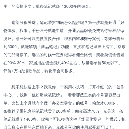
用」的实拍图文，单条笔记就赚了3000多的佣金。
这部分很关键，笔记带货到底怎么起步呢？第一步就是开通「好
物体验」权限，千粉账号就能申请，开通后品牌会免费给你寄样品做
测评。刚开始可以先做置换合作，积累内容和账号案例，等账号粉丝
到5000，就能解锁「商品笔记」功能，直接在笔记里挂上淘宝、京东
的商品链接了。选品的时候一定要记得看佣金比例：美妆类佣金普遍
在20%-30%，家居用品佣金能到40%左右，尽量选单价50元以下、
评价1万+的爆款单品，转化率会高很多。
想不想快速上手？我教你一个实用小技巧：打开小红书的「创作
中心」，找到「低粉爆款笔记榜」，看看哪些垂类的小号更容易出
单。比如上个月就有个做「办公室零食」的账号，粉丝才800多，一
条推荐坚果礼盒的笔记就卖了200多单，佣金高达70%，光是这一条
笔记就赚了1400多。你完全可以模仿这种「场景化测评」的模式，把
自己真实在用的东西拍下来，真诚分享你的使用感受就可以了。