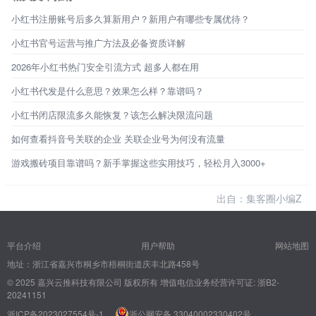
小红书注册账号后多久算新用户？新用户有哪些专属优待？
小红书官号运营与推广方法及必备资质详解
2026年小红书热门安全引流方式 超多人都在用
小红书代发是什么意思？效果怎么样？靠谱吗？
小红书闭店限流多久能恢复？该怎么解决限流问题
如何查看抖音号关联的企业 关联企业号为何没有流量
游戏搬砖项目靠谱吗？新手掌握这些实用技巧，轻松月入3000+
出自：集客圈小编Z
平台介绍
用户帮助
网站地图
地址：浙江省嘉兴市桐乡市梧桐街道庆丰北路458号
© 2025 嘉兴云推科技有限公司 版权所有
增值电信业务经营许可证: 浙B2-
20241151
浙ICP备2023027554号-1
浙公网安备 33040002330402号