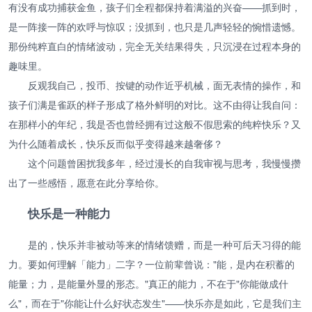
有没有成功捕获金鱼，孩子们全程都保持着满溢的兴奋——抓到时，
是一阵接一阵的欢呼与惊叹；没抓到，也只是几声轻轻的惋惜遗憾。
那份纯粹直白的情绪波动，完全无关结果得失，只沉浸在过程本身的
趣味里。
反观我自己，投币、按键的动作近乎机械，面无表情的操作，和
孩子们满是雀跃的样子形成了格外鲜明的对比。这不由得让我自问：
在那样小的年纪，我是否也曾经拥有过这般不假思索的纯粹快乐？又
为什么随着成长，快乐反而似乎变得越来越奢侈？
这个问题曾困扰我多年，经过漫长的自我审视与思考，我慢慢攒
出了一些感悟，愿意在此分享给你。
快乐是一种能力
是的，快乐并非被动等来的情绪馈赠，而是一种可后天习得的能
力。要如何理解「能力」二字？一位前辈曾说："能，是内在积蓄的
能量；力，是能量外显的形态。"真正的能力，不在于"你能做成什
么"，而在于"你能让什么好状态发生"——快乐亦是如此，它是我们主