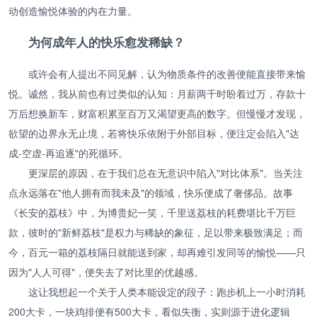
动创造愉悦体验的内在力量。
为何成年人的快乐愈发稀缺？
或许会有人提出不同见解，认为物质条件的改善便能直接带来愉
悦。诚然，我从前也有过类似的认知：月薪两千时盼着过万，存款十
万后想换新车，财富积累至百万又渴望更高的数字。但慢慢才发现，
欲望的边界永无止境，若将快乐依附于外部目标，便注定会陷入"达
成-空虚-再追逐"的死循环。
更深层的原因，在于我们总在无意识中陷入"对比体系"。当关注
点永远落在"他人拥有而我未及"的领域，快乐便成了奢侈品。故事
《长安的荔枝》中，为博贵妃一笑，千里送荔枝的耗费堪比千万巨
款，彼时的"新鲜荔枝"是权力与稀缺的象征，足以带来极致满足；而
今，百元一箱的荔枝隔日就能送到家，却再难引发同等的愉悦——只
因为"人人可得"，便失去了对比里的优越感。
这让我想起一个关于人类本能设定的段子：跑步机上一小时消耗
200大卡，一块鸡排便有500大卡，看似失衡，实则源于进化逻辑