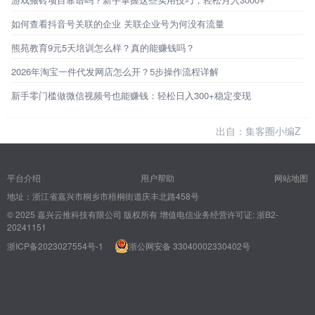
如何查看抖音号关联的企业 关联企业号为何没有流量
熊苑教育9元5天培训怎么样？真的能赚钱吗？
2026年淘宝一件代发网店怎么开？5步操作流程详解
新手零门槛做微信视频号也能赚钱：轻松日入300+稳定变现
出自：集客圈小编Z
平台介绍
用户帮助
网站地图
地址：浙江省嘉兴市桐乡市梧桐街道庆丰北路458号
© 2025 嘉兴云推科技有限公司 版权所有
增值电信业务经营许可证: 浙B2-
20241151
浙ICP备2023027554号-1
浙公网安备 33040002330402号