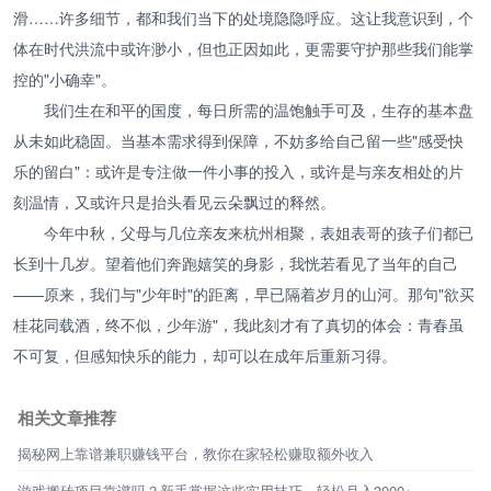
滑……许多细节，都和我们当下的处境隐隐呼应。这让我意识到，个
体在时代洪流中或许渺小，但也正因如此，更需要守护那些我们能掌
控的"小确幸"。
我们生在和平的国度，每日所需的温饱触手可及，生存的基本盘
从未如此稳固。当基本需求得到保障，不妨多给自己留一些"感受快
乐的留白"：或许是专注做一件小事的投入，或许是与亲友相处的片
刻温情，又或许只是抬头看见云朵飘过的释然。
今年中秋，父母与几位亲友来杭州相聚，表姐表哥的孩子们都已
长到十几岁。望着他们奔跑嬉笑的身影，我恍若看见了当年的自己
——原来，我们与"少年时"的距离，早已隔着岁月的山河。那句"欲买
桂花同载酒，终不似，少年游"，我此刻才有了真切的体会：青春虽
不可复，但感知快乐的能力，却可以在成年后重新习得。
相关文章推荐
揭秘网上靠谱兼职赚钱平台，教你在家轻松赚取额外收入
游戏搬砖项目靠谱吗？新手掌握这些实用技巧，轻松月入3000+