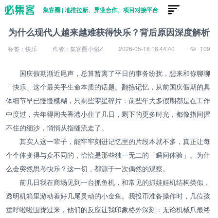
集客圈 | 地推拉新、异业合作、项目对接平台
为什么现代人越来越难获得快乐？背后原因深度解析
标签：快乐
作者：集客圈小编Z
2026-05-18 18:44:40
109
国庆假期渐近尾声，总算暂离了平日的事务纷扰，想来和你聊聊
「快乐」这个最关乎生命本质的话题。翻拣记忆，从前国庆假期的具
体细节早已慢慢模糊，只剩些零星碎片：前些年大多假期都是在工作
中度过，去年得闲去香港小住了几日，剩下的更多时光，都像指间握
不住的细沙，悄悄从指缝流走了。
其实人这一辈子，能牢牢刻进记忆里的片段本就不多，真正让每
个个体变得与众不同的，恰恰是那些独一无二的「瞬间体验」。为什
么会突然思考快乐？这一切，都源于一次偶然的观察。
前几日我在商场见到一台抓鱼机，和常见的抓娃娃机结构类似，
透明机箱里游动着好几尾灵动的小金鱼。我投币准备操作时，几位孩
童呼啦啦围拢过来，他们的反应让我印象格外深刻：无论机械爪最终