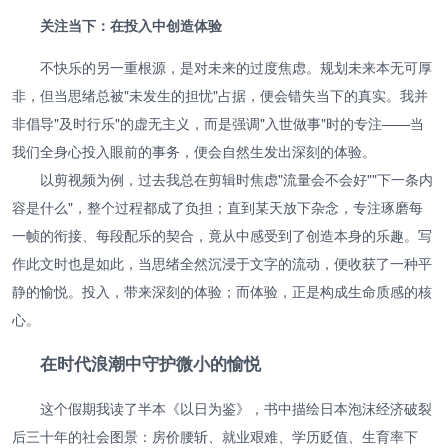
关注当下：在投入中创造体验
不快乐的另一重根源，是对未来的过度焦虑。规划未来本无可厚
非，但当思绪总被"未发生的担忧"占据，便会错失当下的真实。我并
非倡导"及时行乐"的虚无主义，而是强调"入世做事"时的专注——当
我们全身心投入眼前的事务，便会自然生发出深刻的体验。
以剪视频为例，过去我总在剪辑时焦虑"流量会不会好""下一条内
容是什么"，整个过程都成了负担；直到某天放下杂念，专注琢磨每
一帧的衔接、每段配乐的契合，竟从中感受到了创造本身的乐趣。写
作此文时也是如此，当思绪全然沉浸于文字的流动，便收获了一种平
静的愉悦。投入，带来深刻的体验；而体验，正是构成生命质感的核
心。
在时代浪潮中守护微小的愉悦
这个假期我读了半本《以日为鉴》，书中描绘日本泡沫经济破裂
后三十年的社会图景：房价腰斩、就业艰难、学历贬值、生育率下