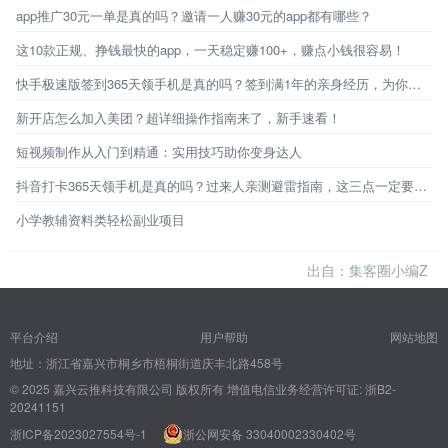
app推广30元一单是真的吗？邀请一人赚30元的app都有哪些？
这10款正规、挣钱最快的app，一天稳定赚100+，赚点小钱很容易！
快手极速版签到365天领手机是真的吗？签到满1年的亲身经历，为你揭秘真相！
新开店怎么加入美团？超详细操作指南来了，新手速看！
短视频制作从入门到精通：实用技巧助你变身达人
抖音打卡365天领手机是真的吗？过来人亲测避雷指南，这三点一定要看！
小学教辅资料类轻松副业项目
出自：集客圈小编Z
平台介绍
用户帮助
网站地图
地址：浙江省嘉兴市桐乡市梧桐街道庆丰北路458号
© 2025 嘉兴云推科技有限公司 版权所有
增值电信业务经营许可证: 浙B2-
20241151
浙ICP备2023027554号-1
浙公网安备 33040002330402号