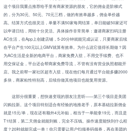
这个项目我重点推荐给手里有商家资源的朋友，它的佣金是阶梯式
的，分为30元、50元、70元三档，做的有效单越多，佣金单价越
高。结算方式也很灵活，单量不满50家每周结算，单日能破50家还可
以申请日结，周转十分灵活。具体操作非常简单：邀请商家扫码注册
AC生活，在App上创建店铺，5-20分钟就能完成认证，只要商家后续
在平台产生100元以上GMV就算有效单。为什么说它值得长期做？因
为AC生活是全新的电商平台，商家免费入驻，不用交手续费、也不
用交保证金，平台还会帮商家免费导流，不管有没有营业执照都能开
店。我之前帮一家社区超市入驻，现在他们每月通过平台能多赚2000
多块，商家粘性特别高，后续你做其他项目也能复用资源。
这部分很重要，想快速变现的朋友注意听——第三个项目是美团
闪购拉新。这个项目特别适合有经验的地推老手，原本基础拉新佣金
就是15元/单，现在还有额外4元补贴，相当于一单能拿19元，而且是
T1结算，第二天佣金就能到账，完全不压钱。操作速度能快到什么程
度？20秒就能完成一单！你只需要让用户扫领券码领券，再在美团的