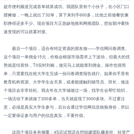
超市便利频道完成首单就算成功。我团队里有个小伙子，在小区门口
摆摊做，一晚上就出了32单，算下来到手600多，比他之前做餐饮兼
职挣得还多不少。现在项目方正急缺地推和网推团队，想短期冲量快
速变现的可以抓紧对接。
最后一个项目，适合有特定资源的朋友做——学信网问卷调查。
这个项目一单佣金15元，价格会根据市场需求上下波动，但最大的优
势就是结算快，T0实时到账，做完马上就能查到佣金。操作也很简
单，只需要找在校大学生完成一份问卷调查报告就行。如果你手里有
教育机构资源、大学学生会关系，或者能接触到辅导员、班长，做这
个项目会非常轻松。我去年在大学城做过一场，找学生会帮忙组织，
一场活动下来就做了200多单，当天就提现了3000多块。不过要注
意，必须是真实大学生参与，后台会通过学信网信息核验身份，所以
一定要保证参与用户的信息真实，不要作假。
这四个项目各有侧重：4S店试驾适合想组建团队赚差价、轻资产