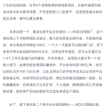
三年的实战经验，分享4个亲测靠谱的落地新项目，从操作难度到佣
金结算全给大家讲清楚，不管是刚想入门的新手，还是想拓展业务的
老从业者，都可以重点看看。
先来说第一个，最适合新手起步的项目——4S店试驾推广。这个
项目我上个月刚带团队实操过，最大的优势是全国可做，不限城市级
别。单台有效试驾佣金168元，一个人一天最多可以跑3家门店，算下
来单日理论收益能到500元左右。结算也非常稳定，官方认证通过后
1-3个工作日直接打款到微信，不存在拖欠。这里给大家分享一个实
操小技巧：如果你想发展团队赚差价，平台给你结算168元/单，你可
以给队员开100-120元/单，让队员用自己的手机号实名认证登录平台
获取验证码，你填写到店试驾证明、绑定你的微信就能统一收款，轻
松躺赚差价。目前项目方正在扩招，个人地推、网推团队和工作室都
能对接，想轻资产启动的朋友可以优先考虑这个项目。
好了，接下来说第二个更适合长期深耕的——AC生活B端拉新。