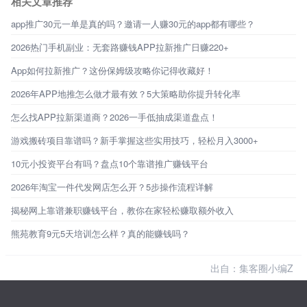
相关文章推荐
app推广30元一单是真的吗？邀请一人赚30元的app都有哪些？
2026热门手机副业：无套路赚钱APP拉新推广日赚220+
App如何拉新推广？这份保姆级攻略你记得收藏好！
2026年APP地推怎么做才最有效？5大策略助你提升转化率
怎么找APP拉新渠道商？2026一手低抽成渠道盘点！
游戏搬砖项目靠谱吗？新手掌握这些实用技巧，轻松月入3000+
10元小投资平台有吗？盘点10个靠谱推广赚钱平台
2026年淘宝一件代发网店怎么开？5步操作流程详解
揭秘网上靠谱兼职赚钱平台，教你在家轻松赚取额外收入
熊苑教育9元5天培训怎么样？真的能赚钱吗？
出自：集客圈小编Z