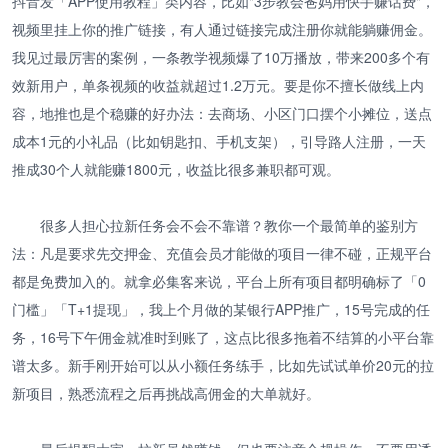
抖音发「APP使用教程」类内容，比如"3步教会爸妈用快手赚话费"，
视频里挂上你的推广链接，有人通过链接完成注册你就能躺赚佣金。
我见过最厉害的案例，一条教学视频爆了10万播放，带来200多个有
效新用户，单条视频的收益就超过1.2万元。要是你不擅长做线上内
容，地推也是个稳赚的好办法：去商场、小区门口摆个小摊位，送点
成本1元的小礼品（比如钥匙扣、手机支架），引导路人注册，一天
推成30个人就能赚1800元，收益比很多兼职都可观。
很多人担心拉新任务会不会不靠谱？教你一个最简单的鉴别方
法：凡是要求先交押金、充值会员才能做的项目一律不碰，正规平台
都是免费加入的。就拿必集客来说，平台上所有项目都明确标了「0
门槛」「T+1提现」，我上个月做的某银行APP推广，15号完成的任
务，16号下午佣金就准时到账了，这点比很多拖着不结算的小平台靠
谱太多。新手刚开始可以从小额任务练手，比如先试试单价20元的拉
新项目，熟悉流程之后再挑战高佣金的大单就好。