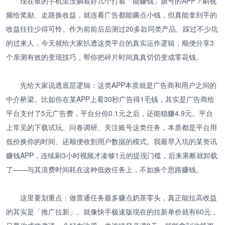
现在谁的手机里没躺着好几个打着「能赚钱」旗号的APP？刷视
频给奖励、走路换收益，就连看广告都能薅点小钱，但真能拿到手的
收益往往少得可怜。作为前前后后测过20多款同类产品、踩过不少坑
的过来人，今天就给大家扒透这类平台的真实运作逻辑，顺便分享3
个亲测有效的变现技巧，帮你把碎片时间真真切切变成零花钱。
先给大家说透底层逻辑：这类APP本质就是广告商和用户之间的
中介桥梁。比如你在某APP上看30秒广告得1毛钱，其实是广告商给
平台支付了5元广告费，平台分你0.1元之后，还能稳赚4.9元。平台
上常见的下载试玩、问卷调研、关注账号这类任务，本质都是平台用
低价换你的时间、还顺便收割用户数据的模式。我最早入坑的某资讯
赚钱APP，连续刷3小时视频才凑够1元的提现门槛，后来果断就卸载
了——与其浪费时间耗在这种低效任务上，不如换个思路赚钱。
这里要划重点：做普通任务最多赚点奶茶零头，真正能拉高收益
的其实是「推广拉新」。就像快手极速版现在的拉新单价就有60元，