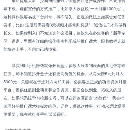
最后提醒大家，拉新虽然赚钱，但也要注意合规操作。不要用诱
导下载、虚假宣传的方式推广，比如夸大收益说"一天能赚1000元"，
这种操作很容易被平台封号，得不偿失。正规的做法是如实告知任务
要求，比如"注册后需要看3天视频才能拿到奖励"，诚信推广才能做得
长久。如果你刚入门不知道选什么项目，建议先在必集客的「新手专
区」逛逛，里面有详细的操作指南和现成的推广话术，跟着教程走就
能快速上手，不用自己瞎摸索。
其实利用手机赚钱就像开盲盒，多数人只看到表面的几毛钱零碎
任务，却不知道拆开盒子还有更高价值的机会。从每天赚5元到月入
5000元，关键就在于选对方向和工具。必集客是正规的项目资源对接
平台，提供优质副业项目和合作资源，很适合找副业、拓收入的朋
友。如果想系统学习拉新技巧，可以在评论区留言"求教程"，我会把
整理好的推广话术模板发给你。记住，赚钱这件事，行动永远比观望
更重要，现在就打开手机试试看吧。