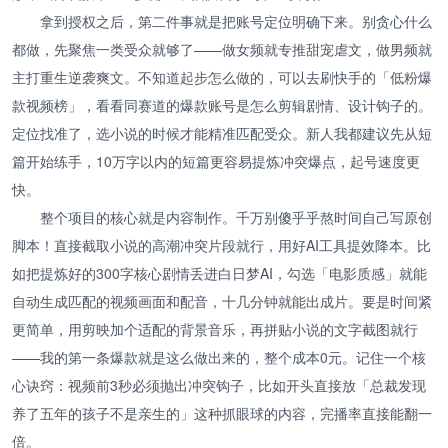
拿到授权之后，第二件事就是把账号定位明确下来。别贪心什么
都做，先聚焦一类受众就够了——做女频就专推甜宠虐文，做男频就
主打重生逆袭爽文。不知道起步怎么做的，可以去刷快手的「低粉爆
款视频榜」，看看同赛道的爆款账号是怎么剪辑剧情、设计钩子的。
定位找准了，选小说的时候才能精准匹配受众。新人我都建议先从短
篇开始练手，10万字以内的短篇更容易提炼冲突爆点，起号速度更
快。
整个项目的核心就是内容制作。千万别傻乎乎熬时间自己写原创
脚本！直接截取小说的高潮冲突片段就行，用好AI工具提效降本。比
如把提炼好的300字核心剧情丢进白日梦AI，勾选「电影质感」就能
自动生成匹配的视频画面和配音，十几分钟就能出成片。要是时间紧
更简单，用剪映加个适配的背景音乐，再拼贴小说的文字截图就行
——我的第一条爆款就是这么做出来的，整个成本0元。记住一个核
心诀窍：视频前3秒必须抛出冲突钩子，比如开头直接放「总裁发现
养了五年的孩子不是亲生的」这种抓眼球的内容，完播率直接能翻一
倍。