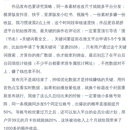
作品发布也要讲究策略，同一条素材改改尺寸就能多平台分发：
横屏版发抖音、快手，竖屏版发小红书、视频号，一份素材多赚一份
收益。我习惯凌晨2点上传，这个时间段审核速度快，作品更容易挤
进平台初始推荐池。最关键的操作在评论区：一定要置顶引导语「搜
《书名》+关键词看全文」，关键词要提前在推文平台申请3-5个专属
的，比如你申请了专属关键词「逆袭2026」，只有用户通过这个关键
词搜索，才算你的推广数据，你才能拿到佣金。最后别忘了在平台后
台回填统计链接（不少平台都要求填专属统计网址），不然数据对不
上，赚了钱也拿不到。
发布完不是就结束了，持续优化数据才是持续赚钱的关键。用抖
音热点宝看实时数据，如果初始播放量低迷，就换个标题改个封面重
新发布就行。我做了这么久总结出来的经验：一定要做小多账号矩
阵，同一条视频同步发5个同定位账号，出爆款的概率直接能提升
50%。等账号粉丝量过万之后，还可以加入平台的会员分成计划，用
户开39元的月卡你就能抽20%，这块被动收入上个月就给我带来了
1000多的额外收益。