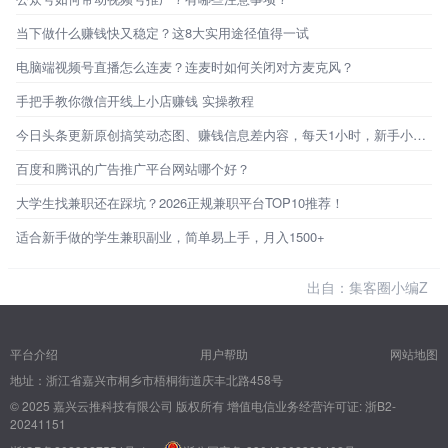
当下做什么赚钱快又稳定？这8大实用途径值得一试
电脑端视频号直播怎么连麦？连麦时如何关闭对方麦克风？
手把手教你微信开线上小店赚钱 实操教程
今日头条更新原创搞笑动态图、赚钱信息差内容，每天1小时，新手小白也能做！
百度和腾讯的广告推广平台网站哪个好？
大学生找兼职还在踩坑？2026正规兼职平台TOP10推荐！
适合新手做的学生兼职副业，简单易上手，月入1500+
出自：集客圈小编Z
平台介绍
用户帮助
网站地图
地址：浙江省嘉兴市桐乡市梧桐街道庆丰北路458号
© 2025 嘉兴云推科技有限公司 版权所有
增值电信业务经营许可证: 浙B2-
20241151