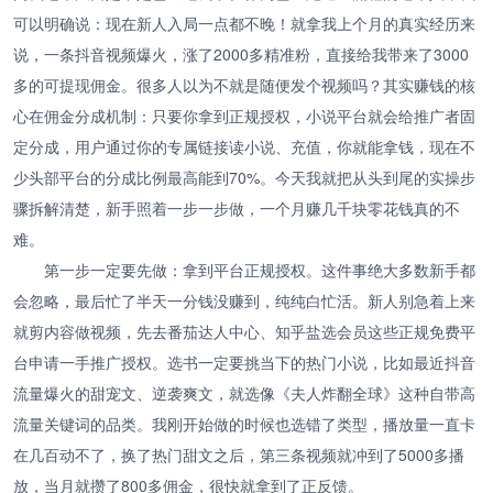
可以明确说：现在新人入局一点都不晚！就拿我上个月的真实经历来
说，一条抖音视频爆火，涨了2000多精准粉，直接给我带来了3000
多的可提现佣金。很多人以为不就是随便发个视频吗？其实赚钱的核
心在佣金分成机制：只要你拿到正规授权，小说平台就会给推广者固
定分成，用户通过你的专属链接读小说、充值，你就能拿钱，现在不
少头部平台的分成比例最高能到70%。今天我就把从头到尾的实操步
骤拆解清楚，新手照着一步一步做，一个月赚几千块零花钱真的不
难。
第一步一定要先做：拿到平台正规授权。这件事绝大多数新手都
会忽略，最后忙了半天一分钱没赚到，纯纯白忙活。新人别急着上来
就剪内容做视频，先去番茄达人中心、知乎盐选会员这些正规免费平
台申请一手推广授权。选书一定要挑当下的热门小说，比如最近抖音
流量爆火的甜宠文、逆袭爽文，就选像《夫人炸翻全球》这种自带高
流量关键词的品类。我刚开始做的时候也选错了类型，播放量一直卡
在几百动不了，换了热门甜文之后，第三条视频就冲到了5000多播
放，当月就攒了800多佣金，很快就拿到了正反馈。