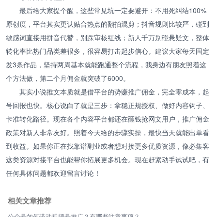
最后给大家提个醒，这些常见坑一定要避开：不用死纠结100%
原创度，平台其实更认贴合热点的翻拍混剪；抖音规则比较严，碰到
敏感词直接用拼音代替，别踩审核红线；新人千万别碰悬疑文，整体
转化率比热门品类差很多，很容易打击起步信心。建议大家每天固定
发3条作品，坚持两周基本就能跑通整个流程，我身边有朋友照着这
个方法做，第二个月佣金就突破了6000。
其实小说推文本质就是借平台的势赚推广佣金，完全零成本，起
号回报也快。核心说白了就是三步：拿稳正规授权、做好内容钩子、
卡准转化路径。现在各个内容平台都还在砸钱抢网文用户，推广佣金
政策对新人非常友好。照着今天给的步骤实操，最快当天就能出单看
到收益。如果你正在找靠谱副业或者想对接更多优质资源，像必集客
这类资源对接平台也能帮你拓展更多机会。现在赶紧动手试试吧，有
任何具体问题都欢迎留言讨论！
相关文章推荐
公众号如何带动视频号推广？有哪些注意事项？