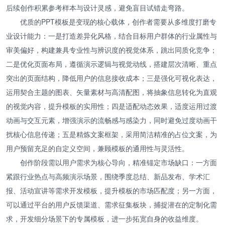
后续创作积累参考样本与设计灵感，避免盲目试错走弯路。
优质的PPT模板是变现的核心载体，创作者需要从多维度打磨专
业设计能力：一是打造差异化风格，结合目标用户群体的行业属性与
审美偏好，构建兼具专业性与辨识度的视觉体系，跳出同质化竞争；
二是优化页面布局，遵循演示逻辑与视觉动线，搭建层次清晰、重点
突出的页面结构，降低用户的信息接收成本；三是强化可视化表达，
运用契合主题的图表、矢量素材与高清配图，将抽象信息转化为直观
的视觉内容，提升模板的实用性；四是适配动态效果，适度运用过渡
动画与交互元素，增强演示的流畅感与感染力，同时避免过度动画干
扰核心信息传递；五是精炼文案框架，采用简洁精准的占位文案，为
用户预留充足的自定义空间，兼顾模板的通用性与灵活性。
创作阶段需以用户需求为核心导向，精准锚定市场缺口：一方面
紧跟行业热点与高频演示场景，围绕季度总结、新品发布、学术汇
报、活动宣讲等需求开发模板，提升模板的市场匹配度；另一方面，
可以通过平台的用户反馈渠道、需求征集板块，捕捉潜在的定制化需
求，开发细分场景下的专属模板，进一步拓宽自身的收益维度。