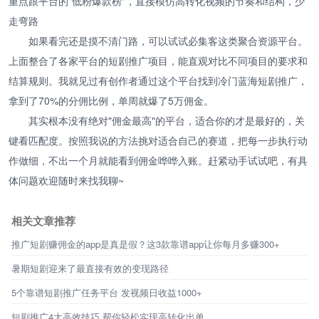
重点跟平台的"低粉爆款榜"，直接模仿高转化视频的节奏和结构，少
走弯路
如果看完还是摸不清门路，可以试试必集客这类聚合资源平台。
上面整合了各家平台的短剧推广项目，能直观对比不同项目的要求和
结算规则。我就见过有创作者通过这个平台找到冷门蓝海短剧推广，
拿到了70%的分佣比例，单周就爆了5万佣金。
其实根本没有绝对"佣金最高"的平台，适合你的才是最好的，关
键看匹配度。按照我说的方法挑对适合自己的赛道，把每一步执行动
作做细，不出一个月就能看到佣金哗哗入账。赶紧动手试试吧，有具
体问题欢迎随时来找我聊~
相关文章推荐
推广短剧赚佣金的app是真是假？这3款靠谱app让你每月多赚300+
暑期短剧迎来了最直接有效的变现路径
5个靠谱短剧推广任务平台 发视频日收益1000+
短剧推广4大高效技巧 帮你轻松实现高转化出单