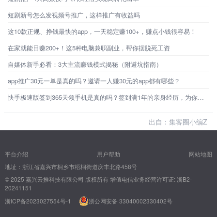
短剧新号怎么发视频号推广，这样推广有收益吗
这10款正规、挣钱最快的app，一天稳定赚100+，赚点小钱很容易！
在家就能日赚200+！这5种电脑兼职副业，帮你摆脱死工资
自媒体新手必看：3大主流赚钱模式揭秘（附避坑指南）
app推广30元一单是真的吗？邀请一人赚30元的app都有哪些？
快手极速版签到365天领手机是真的吗？签到满1年的亲身经历，为你揭秘真相！
出自：集客圈小编Z
平台介绍
用户帮助
网站地图
地址：浙江省嘉兴市桐乡市梧桐街道庆丰北路458号
© 2025 嘉兴云推科技有限公司 版权所有
增值电信业务经营许可证: 浙B2-
20241151
浙ICP备2023027554号-1
浙公网安备 33040002330402号