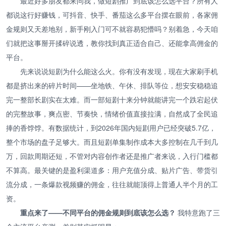
最近好多朋友都来问我，做短剧推广到底该怎么选平台？所有人
都说这行好赚钱，可抖音、快手、番茄这么多平台摆在眼前，各家佣
金规则又天差地别，新手刚入门可不就容易犯懵吗？别着急，今天咱
们就把这事掰开揉碎说透，教你找到真正适合自己、还能拿高佣金的
平台。
先来说说短剧为什么能这么火。你有没有发现，现在大家刷手机
都是挤出来的碎片时间——坐地铁、午休、排队等位，想安安稳稳追
完一整部长剧实在太难。而一部短剧十来分钟就能讲完一个跌宕起伏
的完整故事，爽点密、节奏快，情绪价值直接拉满，自然成了全民追
捧的香饽饽。有数据统计，到2026年国内短剧用户已经突破5.7亿，
整个市场的盘子足够大。而且短剧单集制作成本大多控制在几千到几
万，回款周期还短，不管对内容创作者还是推广者来说，入行门槛都
不算高。最关键的是盈利渠道多：用户充值分成、贴片广告、带货引
流分成，一条爆款视频赚的佣金，往往就能顶得上普通人半个月的工
资。
重点来了——不同平台的佣金规则到底该怎么选？
我特意跑了三