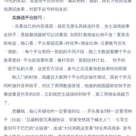
15元的奖励。直接用平台自带的「爆款热榜」挑剧，蹭官方给的流量
包测试效果，对新手起号特别友好。
实操选平台技巧：
- 先看自己的内容基因：搞笑无厘头风格选抖音，乡土温情故事
走快手，悬疑脑洞题材可以试番茄- 别死盯着佣金比例不放！要算实
际收益，核心看：平台基础流量×转化率×佣金比例- 注册账号后先
「测剧」：每个平台剪同一部剧的不同片段，跑三天数据看哪个平台
效果更好- 平台政策要吃透：像抖音的「新剧扶持计划」、快手的
「星芒短剧大赛」这类官方活动，参与之后流量加权效果特别明显
刚入门的时候，我建议大家两个平台同步操作测试。我有个学员
同时做抖音和快手，对比了两周数据发现，他做的校园题材在快手的
播放量是抖音的2倍，立刻就把主战场转到快手，第三周佣金就破万
了。
想赚钱，核心关键动作一定要做到位：- 开头黄金5秒一定要埋钩
子（比如："总裁刚签完离婚协议，管家突然跪下喊夫人"）- 引导文
案别写干巴巴的"点链接"，改成"大结局戳这里看"转化率高很多- 新号