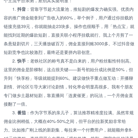
个主流平台亲测，差别其实挺明显：
1.
抖音
：背靠字节超大流量池，推短剧的爆发力确实强。优质内
容的推广佣金能拿到广告收入的60%，举个例子，用户通过你挂载的
链接充值39元，你就能抽走23块多。操作也很顺手，用「热点宝」就
能找到近期的爆款短剧，直接关联小程序挂载就行。我上个月剪了一
条悬疑剧切片，三天播放破百万，佣金直接到账3000多。不过抖音做
短剧竞争也比较激烈，最终还是要拼内容创意。
2.
快手
：老铁社区的称号真不是白来的，用户粉丝黏性特别高。
这里的佣金是阶梯制，这点很关键——新号初始分成比例是50%，但
升到「快享粉」等级就能提到60%。建议做快手重点做互动：开播聊
剧情、评论区引导大家讨论剧情，转化率会明显高很多。我有个朋友
专门做乡土题材短剧，靠直播间「连麦催更」的玩法，一个月佣金直
接翻了一倍。
3.
番茄
：作为字节系的亲儿子，算法推荐精准度拉满。虽然常规
佣金比例稍低，大概在40%-50%之间，但平台的拉新奖励非常给
力。比如推广刚上线的新剧集，每拉来一个付费用户，就能额外拿8-