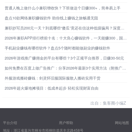
普通人晚上做什么小兼职增收快？下班做这个日赚300+，简单易上手
盘点10款网络兼职赚钱软件 助你线上赚钱之旅畅通无阻
兼职抄写员200元一天？到底哪些“傻瓜”竟还在信这种低级骗局？深度揭秘兼职抄写员骗局
2026年兼职APP排行榜前十名：十大良心赚钱软件，一天能赚300，国家认可，新手小白可做
手机副业赚钱有哪些软件？盘点5个随时都能做副业的赚钱软件
2026年游戏推广赚佣金的平台有哪些？3个正规平台推荐，日赚30-50元
如何免费在百度上做广告推广：分享2026年最新3个实用方法（附推广指南）
外服游戏搬砖赚钱：剑灵怀旧服国际服散人搬砖实用干货
2026年超火爆地摊项目：低成本起步 轻松实现财富自由
出自：集客圈小编Z
平台介绍
用户帮助
网站地图
地址：浙江省嘉兴市桐乡市梧桐街道庆丰北路458号