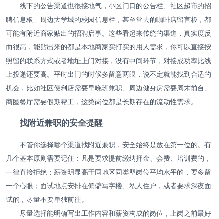
线下的公告渠道也很接地气，小区门口的公告栏、社区超市的招
聘信息板、周边大学城的校园信息栏，甚至常去的咖啡店留言板，都
可能有附近商家贴出的招聘启事。这些看起来传统的渠道，真实度反
而很高，能贴出来的都是本地商家实打实的用人需求，你可以直接按
照留的联系方式或者地址上门对接，没有中间环节，对接成功率比线
上投递还要高。平时出门的时候多留意两眼，说不定就能找到合适的
机会，比如社区便利店需要早晚班兼职、周边健身房需要周末前台、
商圈餐厅需要假期帮工，这类岗位都是长期存在的流动性需求。
找附近兼职的安全提醒
不管你选择哪个渠道找附近兼职，安全始终是放在第一位的。有
几个基本原则需要记住：凡是要求提前缴纳押金、会费、培训费的，
一律直接拒绝；薪资明显高于同地区同类型岗位平均水平的，要多留
一个心眼；面试地点安排在偏僻写字楼、私人住户，或者要求深夜面
试的，尽量不要单独前往。
尽量选择能明确写出工作内容和薪资构成的岗位，上岗之前最好