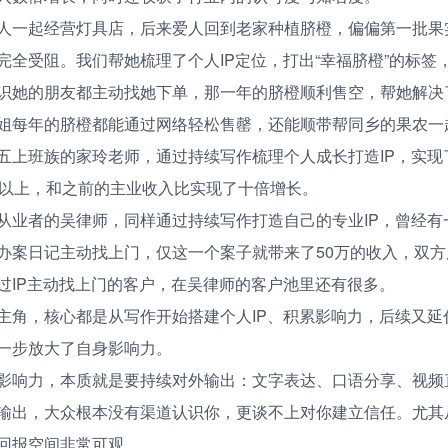
人一起经营灯具店，后来爱人回到老家种植脐橙，偏偏第一批果
完全受阻。我们帮她梳理了个人IP定位，打出“幸福脐橙”的标签，
识她的朋友都主动找她下单，那一年的脐橙顺利售空，帮她解决
姐每年的脐橙都能通过网络轻松售罄，还能顺带帮同乡的果农一
五上班族的家玲老师，通过持续写作梳理个人成长打造IP，实现
万以上，和之前的主业收入比实现了十倍增长。
从业者的吴律师，同样通过持续写作打造自己的专业IP，曾经有
办案日记主动找上门，仅这一个案子就带来了50万的收入，双
过IP主动找上门的客户，在吴律师的客户池里还有很多。
主角，核心都是从写作开始搭建个人IP、积累影响力，后续又延
一步放大了自身影响力。
影响力，本质就是要持续对外输出：文字表达、口语分享、视频
输出，大众根本没有渠道认识你，更谈不上对你建立信任。尤其
回报空间非常可观。