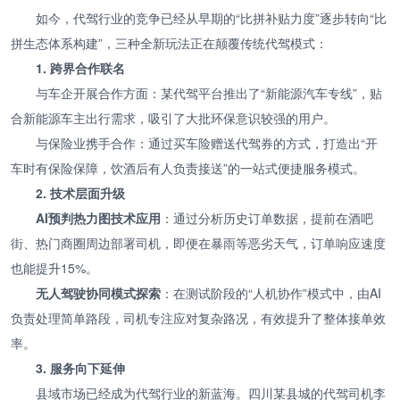
如今，代驾行业的竞争已经从早期的“比拼补贴力度”逐步转向“比
拼生态体系构建”，三种全新玩法正在颠覆传统代驾模式：
1. 跨界合作联名
与车企开展合作方面：某代驾平台推出了“新能源汽车专线”，贴
合新能源车主出行需求，吸引了大批环保意识较强的用户。
与保险业携手合作：通过买车险赠送代驾券的方式，打造出“开
车时有保险保障，饮酒后有人负责接送”的一站式便捷服务模式。
2. 技术层面升级
AI预判热力图技术应用
：通过分析历史订单数据，提前在酒吧
街、热门商圈周边部署司机，即便在暴雨等恶劣天气，订单响应速度
也能提升15%。
无人驾驶协同模式探索
：在测试阶段的“人机协作”模式中，由AI
负责处理简单路段，司机专注应对复杂路况，有效提升了整体接单效
率。
3. 服务向下延伸
县域市场已经成为代驾行业的新蓝海。四川某县城的代驾司机李