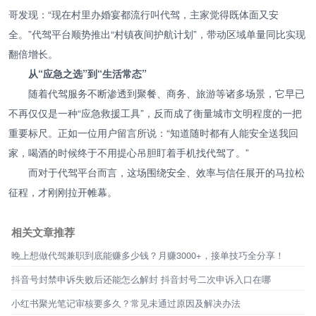
哥发现：“现在村里办婚宴都流行叫代驾，主家觉得既体面又安
全。”代驾平台顺势推出“村镇夜间护航计划”，带动区域单量同比实现
翻倍增长。
从“应急之选”到“生活常态”
随着代驾服务不断渗透到聚餐、商务、旅游等诸多场景，它早已
不再仅仅是一种“应急救援工具”，反而成了衡量城市文明程度的一把
重要标尺。正如一位用户留言所说：“知道随时都有人能安全送我回
家，喝酒的时候终于不用提心吊胆盯着手机找代驾了。”
而对于代驾平台而言，这场围绕安全、效率与信任展开的马拉松
征程，才刚刚拉开帷幕。
相关文章推荐
晚上想做代驾兼职到底能赚多少钱？月赚3000+，接单技巧全分享！
抖音号封禁申诉失败后还能怎么解封 抖音封号二次申诉入口在哪
小红书聚光笔记审核要多久？常见未通过原因及解决办法