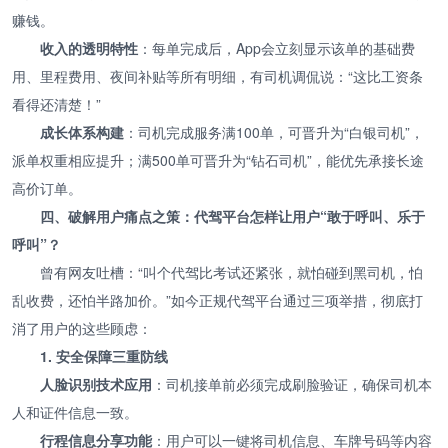
赚钱。
收入的透明特性
：每单完成后，App会立刻显示该单的基础费
用、里程费用、夜间补贴等所有明细，有司机调侃说：“这比工资条
看得还清楚！”
成长体系构建
：司机完成服务满100单，可晋升为“白银司机”，
派单权重相应提升；满500单可晋升为“钻石司机”，能优先承接长途
高价订单。
四、破解用户痛点之策：代驾平台怎样让用户“敢于呼叫、乐于
呼叫”？
曾有网友吐槽：“叫个代驾比考试还紧张，就怕碰到黑司机，怕
乱收费，还怕半路加价。”如今正规代驾平台通过三项举措，彻底打
消了用户的这些顾虑：
1. 安全保障三重防线
人脸识别技术应用
：司机接单前必须完成刷脸验证，确保司机本
人和证件信息一致。
行程信息分享功能
：用户可以一键将司机信息、车牌号码等内容