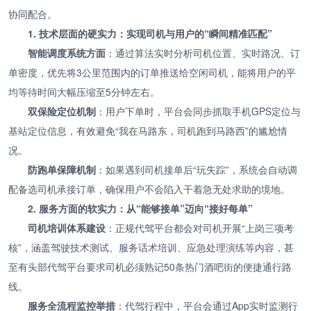
协同配合。
1. 技术层面的硬实力：实现司机与用户的“瞬间精准匹配”
智能调度系统方面
：通过算法实时分析司机位置、实时路况、订
单密度，优先将3公里范围内的订单推送给空闲司机，能将用户的平
均等待时间大幅压缩至5分钟左右。
双保险定位机制
：用户下单时，平台会同步抓取手机GPS定位与
基站定位信息，有效避免“我在马路东，司机跑到马路西”的尴尬情
况。
防跑单保障机制
：如果遇到司机接单后“玩失踪”，系统会自动调
配备选司机承接订单，确保用户不会陷入干着急无处求助的境地。
2. 服务方面的软实力：从“能够接单”迈向“接好每单”
司机培训体系建设
：正规代驾平台都会对司机开展“上岗三项考
核”，涵盖驾驶技术测试、服务话术培训、应急处理演练等内容，甚
至有头部代驾平台要求司机必须熟记50条热门酒吧街的便捷通行路
线。
服务全流程监控举措
：代驾行程中，平台会通过App实时监测行