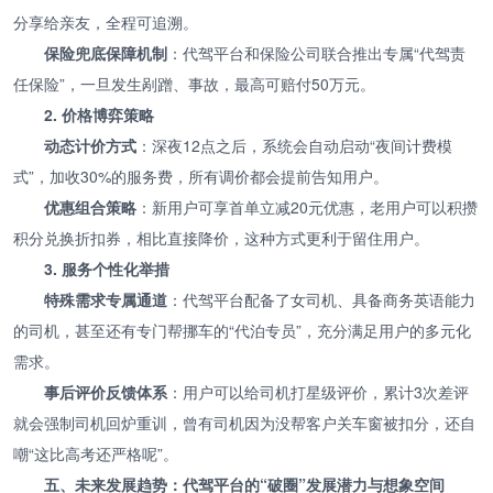
分享给亲友，全程可追溯。
保险兜底保障机制
：代驾平台和保险公司联合推出专属“代驾责
任保险”，一旦发生剐蹭、事故，最高可赔付50万元。
2. 价格博弈策略
动态计价方式
：深夜12点之后，系统会自动启动“夜间计费模
式”，加收30%的服务费，所有调价都会提前告知用户。
优惠组合策略
：新用户可享首单立减20元优惠，老用户可以积攒
积分兑换折扣券，相比直接降价，这种方式更利于留住用户。
3. 服务个性化举措
特殊需求专属通道
：代驾平台配备了女司机、具备商务英语能力
的司机，甚至还有专门帮挪车的“代泊专员”，充分满足用户的多元化
需求。
事后评价反馈体系
：用户可以给司机打星级评价，累计3次差评
就会强制司机回炉重训，曾有司机因为没帮客户关车窗被扣分，还自
嘲“这比高考还严格呢”。
五、未来发展趋势：代驾平台的“破圈”发展潜力与想象空间