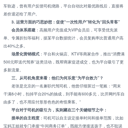
车轨迹，曾有用户反馈司机绕路，平台自动比对最优路线后，直接将
差价退还给了用户。
3. 运营方面的巧思妙想：促使“一次性用户”转化为“回头常客”
会员体系搭建
：高频用户充值成为VIP会员后，可享受优先派
单、专属折扣等福利，据某平台数据统计，会员复购率比普通用户高
出40%之多。
场景化营销模式
：平台和火锅店、KTV等商家合作，推出“消费满
500元即送代驾券”这类活动，既帮商家促进成交，也为平台吸引了更
多新流量。
三、从司机角度来看：他们为何乐意“为平台效力”？
老张是北京的一名兼职代驾司机，他曾仔细算过一笔账：“周末
干满8小时，扣掉平台20%的抽成，到手能有600多元，比开网约车自
由多了，也不用应付形形色色的奇怪乘客。”
平台对于司机的吸引力，实则藏在三个关键细节之中：
接单的自主程度
：司机可以自主设定接单时间和接单范围，比如
宝妈王姐就专门承接“午间商务订单”，既能方便接送孩子，也不耽误