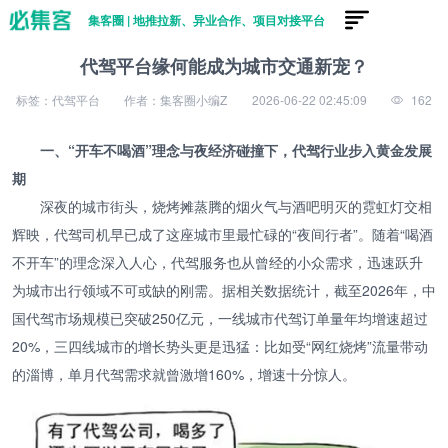
集客圈 | 地推拉新、异业合作、项目对接平台
代驾平台缘何能成为城市交通新宠？
标签：代驾平台
作者：集客圈小编Z
2026-06-22 02:45:09
162
一、“开车不喝酒”理念与夜经济碰撞下，代驾行业步入黄金发展
期
深夜的城市街头，烧烤摊蒸腾的烟火气与酒吧明灭的霓虹灯交相
辉映，代驾司机早已成了这座城市里最忙碌的“夜间行者”。随着“喝酒
不开车”的理念深入人心，代驾服务也从曾经的小众需求，迅速跃升
为城市出行领域不可或缺的刚需。据相关数据统计，截至2026年，中
国代驾市场规模已突破250亿元，一线城市代驾订单量年均增速超过
20%，三四线城市的增长势头更是迅猛：比如受“网红烧烤”流量带动
的淄博，单月代驾需求就曾激增160%，增速十分惊人。