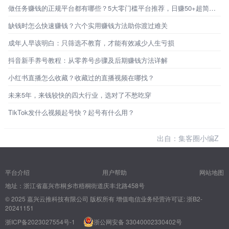
做任务赚钱的正规平台都有哪些？5大零门槛平台推荐，日赚50+超简单！
缺钱时怎么快速赚钱？六个实用赚钱方法助你渡过难关
成年人早该明白：只筛选不教育，才能有效减少人生亏损
抖音新手养号教程：从零养号步骤及后期赚钱方法详解
小红书直播怎么收藏？收藏过的直播视频在哪找？
未来5年，来钱较快的四大行业，选对了不愁吃穿
TikTok发什么视频起号快？起号有什么用？
出自：集客圈小编Z
平台介绍
用户帮助
网站地图
地址：浙江省嘉兴市桐乡市梧桐街道庆丰北路458号
© 2025 嘉兴云推科技有限公司 版权所有
增值电信业务经营许可证: 浙B2-
20241151
浙ICP备2023027554号-1
浙公网安备 33040002330402号