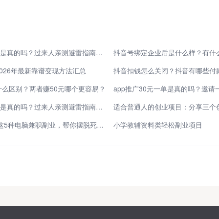
抖音打卡365天领手机是真的吗？过来人亲测避雷指南，这三点一定要看！
抖音号绑定企业后是什么样？有什
026年最新靠谱变现方法汇总
抖音扣钱怎么关闭？抖音有哪些付
么区别？两者赚50元哪个更容易？
抖音打卡365天领手机是真的吗？过来人亲测避雷指南，这三点一定要看！
适合普通人的创业项目：分享三个
在家就能日赚200+！这5种电脑兼职副业，帮你摆脱死工资
小学教辅资料类轻松副业项目