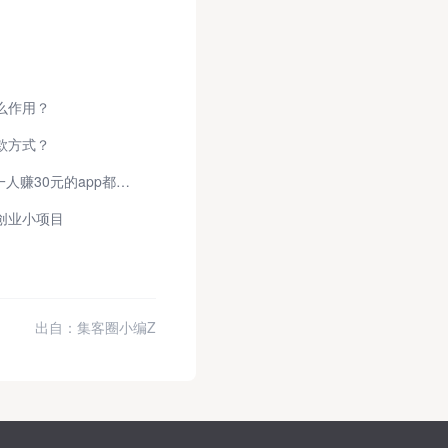
么作用？
款方式？
app推广30元一单是真的吗？邀请一人赚30元的app都有哪些？
创业小项目
出自：集客圈小编Z