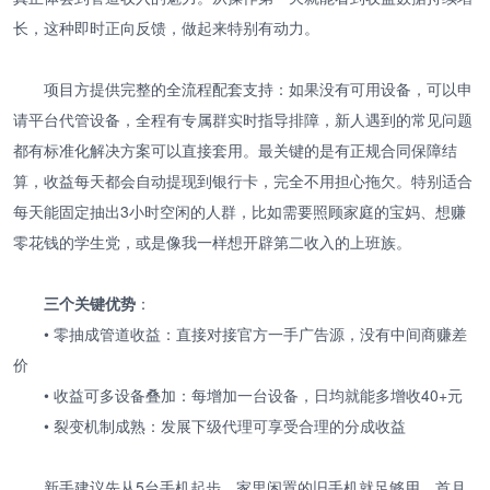
长，这种即时正向反馈，做起来特别有动力。
项目方提供完整的全流程配套支持：如果没有可用设备，可以申
请平台代管设备，全程有专属群实时指导排障，新人遇到的常见问题
都有标准化解决方案可以直接套用。最关键的是有正规合同保障结
算，收益每天都会自动提现到银行卡，完全不用担心拖欠。特别适合
每天能固定抽出3小时空闲的人群，比如需要照顾家庭的宝妈、想赚
零花钱的学生党，或是像我一样想开辟第二收入的上班族。
三个关键优势
：
• 零抽成管道收益：直接对接官方一手广告源，没有中间商赚差
价
• 收益可多设备叠加：每增加一台设备，日均就能多增收40+元
• 裂变机制成熟：发展下级代理可享受合理的分成收益
新手建议先从5台手机起步，家里闲置的旧手机就足够用，首月