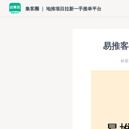
集客圈 ｜ 地推项目拉新一手接单平台
易推客
标签