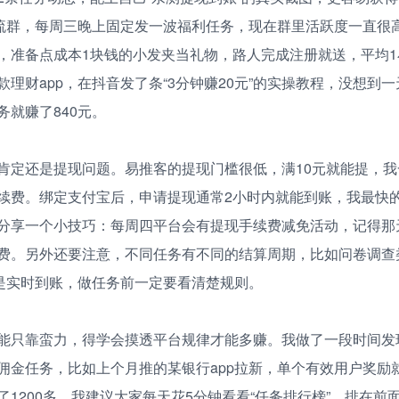
交流群，每周三晚上固定发一波福利任务，现在群里活跃度一直很
，准备点成本1块钱的小发夹当礼物，路人完成注册就送，平均1
理财app，在抖音发了条“3分钟赚20元”的实操教程，没想到一
务就赚了840元。
肯定还是提现问题。易推客的提现门槛很低，满10元就能提，我一
续费。绑定支付宝后，申请提现通常2小时内就能到账，我最快的
分享一个小技巧：每周四平台会有提现手续费减免活动，记得那
费。另外还要注意，不同任务有不同的结算周期，比如问卷调查类
般是实时到账，做任务前一定要看清楚规则。
能只靠蛮力，得学会摸透平台规律才能多赚。我做了一段时间发
佣金任务，比如上个月推的某银行app拉新，单个有效用户奖励就
了1200多。我建议大家每天花5分钟看看“任务排行榜”，排在前