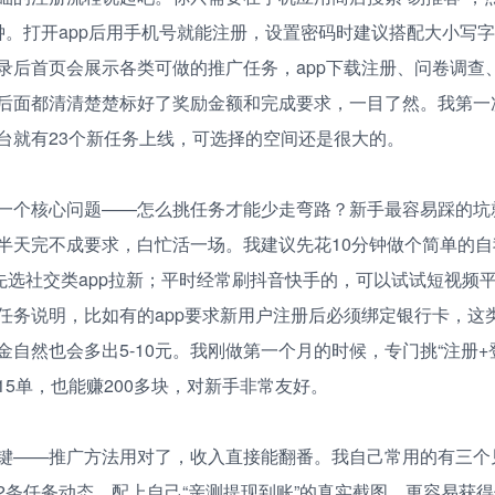
钟。打开app后用手机号就能注册，设置密码时建议搭配大小写
录后首页会展示各类可做的推广任务，app下载注册、问卷调查
后面都清清楚楚标好了奖励金额和完成要求，一目了然。我第一
台就有23个新任务上线，可选择的空间还是很大的。
一个核心问题——怎么挑任务才能少走弯路？新手最容易踩的坑
半天完不成要求，白忙活一场。我建议先花10分钟做个简单的
优先选社交类app拉新；平时经常刷抖音快手的，可以试试短视频
任务说明，比如有的app要求新用户注册后必须绑定银行卡，这
自然也会多出5-10元。我刚做第一个月的时候，专门挑“注册+
15单，也能赚200多块，对新手非常友好。
键——推广方法用对了，收入直接能翻番。我自己常用的有三个
2条任务动态，配上自己“亲测提现到账”的真实截图，更容易获