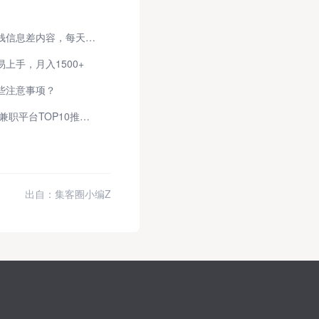
今日头条更新原创搞笑动态图、赚钱信息差内容，每天1小时，新手小白也能做！
上手，月入1500+
些注意事项？
大学生找兼职还在踩坑？2026正规兼职平台TOP10推荐！
出自：集客圈小编Z