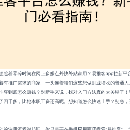
想趁着零碎时间在网上多赚点外快补贴家用？易推客app拉新平
着有推广需求的商家，一头连着咱们这些想做副业增收的普通人
推客到底怎么赚钱？对新手来说，找对入门方法真的太关键了！
了四千多，比她本职工资还高呢。想知道怎么快速上手？别急，
础的注册流程说起吧。你只需要在手机应用商店搜索“易推客”，