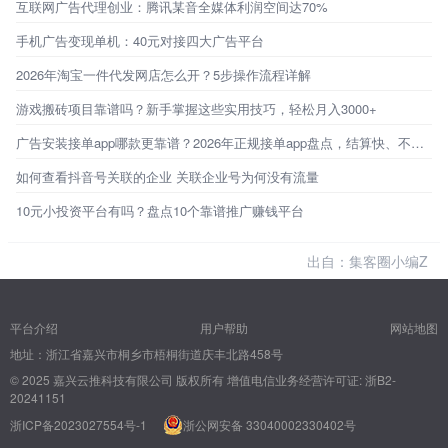
互联网广告代理创业：腾讯某音全媒体利润空间达70%
手机广告变现单机：40元对接四大广告平台
2026年淘宝一件代发网店怎么开？5步操作流程详解
游戏搬砖项目靠谱吗？新手掌握这些实用技巧，轻松月入3000+
广告安装接单app哪款更靠谱？2026年正规接单app盘点，结算快、不踩坑！
如何查看抖音号关联的企业 关联企业号为何没有流量
10元小投资平台有吗？盘点10个靠谱推广赚钱平台
出自：集客圈小编Z
平台介绍
用户帮助
网站地图
地址：浙江省嘉兴市桐乡市梧桐街道庆丰北路458号
© 2025 嘉兴云推科技有限公司 版权所有
增值电信业务经营许可证: 浙B2-
20241151
浙ICP备2023027554号-1
浙公网安备 33040002330402号