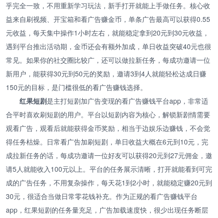
乎完全一致，不用重新学习玩法，新手打开就能上手做任务。核心收
益来自刷视频、开宝箱和看广告赚金币，单条广告最高可以获得0.55
元收益，每天集中操作1小时左右，就能稳定拿到20元到30元收益，
遇到平台推出活动期，金币还会有额外加成，单日收益突破40元也很
常见。如果你的社交圈比较广，还可以做拉新任务，每成功邀请一位
新用户，能获得30元到50元的奖励，邀请3到4人就能轻松达成日赚
150元的目标，是门槛很低的看广告赚钱选择。
红果短剧
是主打短剧加广告变现的看广告赚钱平台app，非常适
合平时喜欢刷短剧的用户。平台以短剧内容为核心，解锁新剧情需要
观看广告，观看后就能获得金币奖励，相当于边娱乐边赚钱，不会觉
得任务枯燥。日常看广告加刷短剧，单日收益大概在6元到10元，完
成拉新任务的话，每成功邀请一位好友可以获得20元到27元佣金，邀
请5人就能收入100元以上。平台的任务展示清晰，打开就能看到可完
成的广告任务，不用复杂操作，每天花1到2小时，就能稳定赚20元到
30元，很适合当做日常零花钱补充。作为正规的看广告赚钱平台
app，红果短剧的任务量充足，广告加载速度快，很少出现任务断层