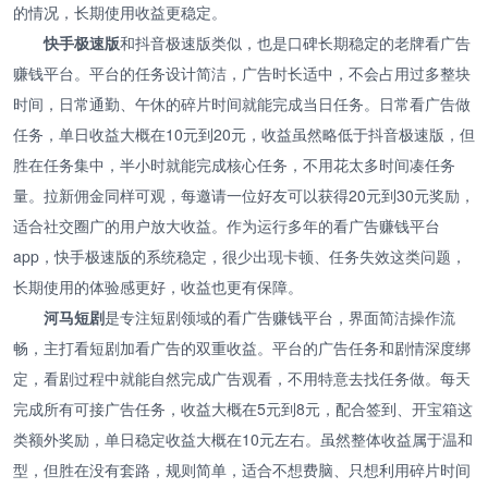
的情况，长期使用收益更稳定。
快手极速版
和抖音极速版类似，也是口碑长期稳定的老牌看广告
赚钱平台。平台的任务设计简洁，广告时长适中，不会占用过多整块
时间，日常通勤、午休的碎片时间就能完成当日任务。日常看广告做
任务，单日收益大概在10元到20元，收益虽然略低于抖音极速版，但
胜在任务集中，半小时就能完成核心任务，不用花太多时间凑任务
量。拉新佣金同样可观，每邀请一位好友可以获得20元到30元奖励，
适合社交圈广的用户放大收益。作为运行多年的看广告赚钱平台
app，快手极速版的系统稳定，很少出现卡顿、任务失效这类问题，
长期使用的体验感更好，收益也更有保障。
河马短剧
是专注短剧领域的看广告赚钱平台，界面简洁操作流
畅，主打看短剧加看广告的双重收益。平台的广告任务和剧情深度绑
定，看剧过程中就能自然完成广告观看，不用特意去找任务做。每天
完成所有可接广告任务，收益大概在5元到8元，配合签到、开宝箱这
类额外奖励，单日稳定收益大概在10元左右。虽然整体收益属于温和
型，但胜在没有套路，规则简单，适合不想费脑、只想利用碎片时间