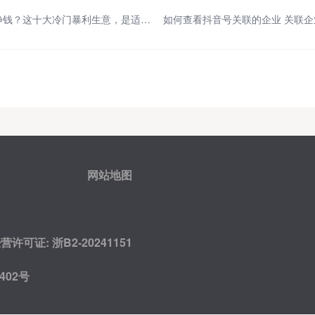
没本事的人干什么能挣钱？这十大冷门暴利生意，是适合普通人的赚钱机会
如何查看抖音号关联的企业 关联
网站地图
可证: 浙B2-20241151
402号