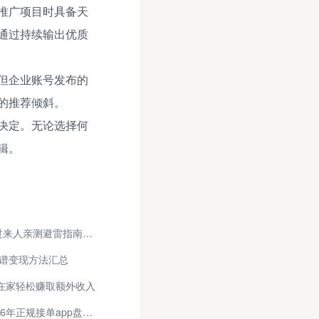
推广项目时具备天
通过持续输出优质
但企业账号发布的
的推荐倾斜。
决定。无论选择何
辑。
抖音打卡365天领手机是真的吗？过来人亲测避雷指南，这三点一定要看！
靠谱变现方法汇总
在家轻松赚取额外收入
广告安装接单app哪款更靠谱？2026年正规接单app盘点，结算快、不踩坑！